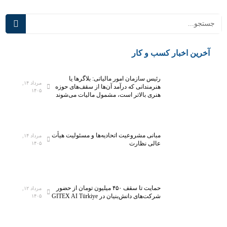
د
د
ز
ر
ی
ج
ر
ل
س
س
رین اخبار کسب و کار
ا
ه
خ
س
رئیس سازمان امور مالیاتی: بلاگر‌ها یا
ت
ت
مرداد ۱۴,
هنرمندانی که درآمد آن‌ها از سقف‌های حوزه
۱۴۰۵
ا
ا
هنری بالاتر است، مشمول مالیات می‌شوند
ن
د
ر
س
ژ
ا
مبانی مشروعیت اتحادیه‌ها و مسئولیت هیأت
مرداد ۱۴,
ی
م
عالی نظارت
۱۴۰۵
ا
ن
د
ه
حمایت تا سقف ۴۵۰ میلیون تومان از حضور
مرداد ۱۲,
ی
شرکت‌های دانش‌بنیان در GITEX AI Türkiye
۱۴۰۵
و
ر