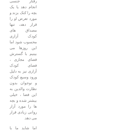
رفتار جنسی
انجام دهد یا یک
بچه را کتک بزند و
مورد تعرض او را
قرار دهد، تنها
مصداق های
کودک آزاری
محسوب شود اما
این روزها می
بینیم با گسترش
فضای مجازی ،
فضای کودک
آزاری نیز به دلیل
ورود وسیع کودک
و نوجوان بدون
نظارت والدین به
این فضا ، خیلی
بیشتر شده و بچه
ها را مورد آزار
روانی زیادی قرار
می دهد.
اما شاید ما با