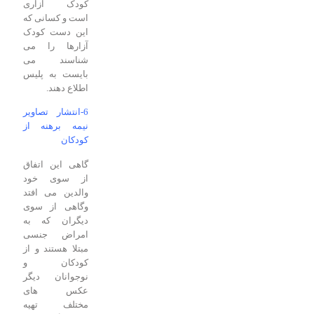
کودک آزاری
است و کسانی که
این دست کودک
آزارها را می
شناسند می
بایست به پلیس
اطلاع دهند.
6-انتشار تصاویر
نیمه برهنه از
کودکان
گاهی این اتفاق
از سوی خود
والدین می افتد
وگاهی از سوی
دیگران که به
امراض جنسی
مبتلا هستند و از
کودکان و
نوجوانان دیگر
عکس های
مختلف تهیه