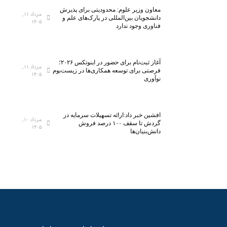
ا
معاون وزیر علوم: محدودیتی برای پذیرش
ه
مرداد ۱۱,
دانشجویان بین‌المللی در پارک‌های علم و
۱۴۰۵
ب
فناوری وجود ندارد
ر
ی
ف
آغاز ثبت‌نام برای حضور در اینوتکس ۲۰۲۶؛
ض
مرداد ۱۱,
فرصتی برای توسعه همکاری‌ها در زیست‌بوم
۱۴۰۵
ا
نوآوری
ی
م
ج
افشین خبر داد:ارائه تسهیلات سرمایه در
مرداد ۱۰,
ا
گردش تا سقف ۱۰۰ درصد فروش
۱۴۰۵
دانش‌بنیان‌ها
ز
ی
:
م
و
ا
ن
ع
م