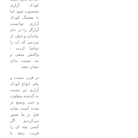
کودک آزاری
محسوب شود اما
با هشتگ کودک
آزاری توانست
آزارگر را در دام
بیاندازد و خیلی از
مردمی که آن را
تماشا کردند ،
واکنش منفی و
تند نسبت بدان
نشان دهند.
در قرن بیست و
یکم انواع کودک
آزاری نیز نسبت
به گذشته متفاوت
و حتی وسیع تر
شده است شاید
قبل تر ما تصور
می‌کردیم اگر
کسی بچه ای را
فریب بدهد یا