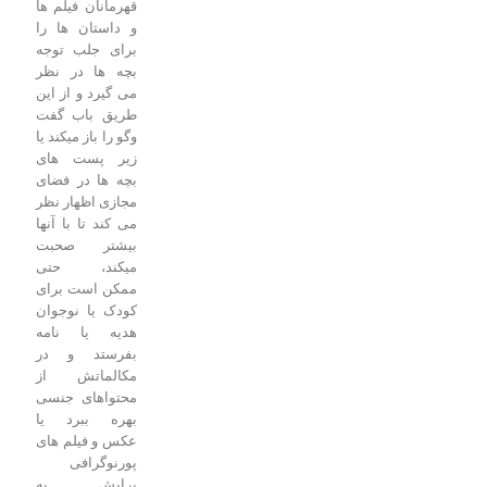
قهرمانان فیلم ها
و داستان ها را
برای جلب توجه
بچه ها در نظر
می گیرد و از این
طریق باب گفت
وگو را باز میکند یا
زیر پست های
بچه ها در فضای
مجازی اظهار نظر
می کند تا با آنها
بیشتر صحبت
میکند، حتی
ممکن است برای
کودک یا نوجوان
هدیه یا نامه
بفرستد و در
مکالماتش از
محتواهای جنسی
بهره ببرد یا
عکس و فیلم های
پورنوگرافی
برایش به