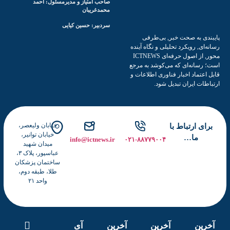
صاحب امتیاز و مدیرمسئول: احمد
ق
محمدغریبان
ر
سردبیر: حسین کیایی
ر
دی به صحت خبر, بی‌طرفی
ا
ای, رویکرد تحلیلی و نگاه آینده
ت
محور, از اصول حرفه‌ای ICTNEWS
ی
رسانه‌ای که می‌کوشد به مرجع
عتماد اخبار فناوری اطلاعات و
ا
ات ایران تبدیل شود.
ق
ت
ص
ا
خیابان ولیعصر،
ای ارتباط با
د
خیابان توانیر،
ما…
info@ictnews.ir
۰۲۱-۸۸۷۷۹۰۰۴
د
میدان شهید
عباسپور، پلاک ۳،
ی
ساختمان پزشکان
ج
طلا، طبقه دوم،
ی
واحد ۲۱
ت
ا
ل
ب
ین
آخرین
آخرین
آی