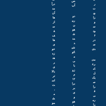
س‌
درآ
آپ
مد
ی
آن‌
دو
ا
ها
ربی
از
ن
س
هو
د
ق
ش
ف‌
من
ر
ها
د
ی
شی
ی
حو
ائو
زه
م
هن
دی
ی
ر
ع
با
ی
م
زو
بالا
م
تر
ک
۱۲
اس
برا
ت
ا
بر
،
ی
م
و
ش
م
هو
مو
ا
ش