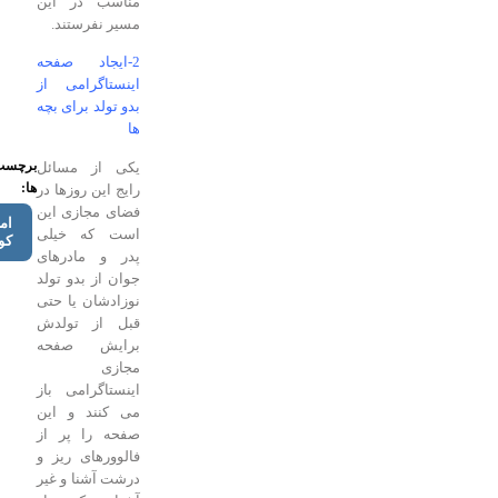
مناسب در این
مسیر نفرستند.
2-ایجاد صفحه
اینستاگرامی از
بدو تولد برای بچه
ها
برچسب
یکی از مسائل
ها:
رایج این روزها در
فضای مجازی این
امنیت
است که خیلی
کودکان
پدر و مادرهای
جوان از بدو تولد
نوزادشان یا حتی
قبل از تولدش
برایش صفحه
مجازی
اینستاگرامی باز
می کنند و این
صفحه را پر از
فالوورهای ریز و
درشت آشنا و غیر