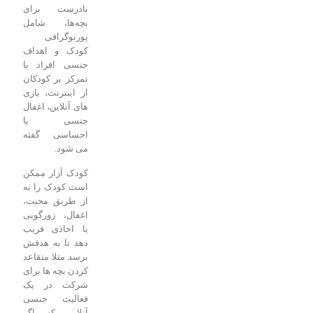
نادرست برای
بچه‌ها، شامل
پورنوگرافی
کودک و اهداف
جنسی افراد با
تمرکز بر کودکان
از اینترنت، بازی
های آنلاین، اغفال
جنسی یا
احساسی گفته
می شود.
کودک آزار ممکن
است کودک را به
از طریق محبت،
اغفال، زورگویی
یا اخاذی فریب
دهد تا به هدفش
برسد مثلا متقاعد
کردن بچه ها برای
شرکت در یک
فعالیت جنسی
آنلاین که اگر