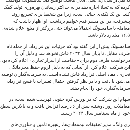
به نقل از سی‌ان‌بی‌سی، ایلان ماسک توضیح داد: سامسونگ موافقت
کرده که به تسلا اجازه دهد در به حداکثر رساندن بهره‌وری تولید کمک
کند. این یک نکته‌ی حیاتی است، زیرا من شخصا برای تسریع روند
پیشرفت، در این مسیر قدم خواهم برداشت. او اظهار داشت که
معامله با سامسونگ احتمالا می‌تواند حتی بزرگتر از مبلغ اعلام شده‌ی
۱۶.۵ میلیارد دلار باشد.
سامسونگ پیش از این گفته بود که جزئیات این قرارداد، از جمله نام
طرف مقابل، تا پایان سال ۲۰۳۳ فاش نخواهد شد و دلیل آن را
درخواست طرف دوم برای «حفاظت از اسرار تجاری» اعلام کرده بود.
این شرکت اعلام کرد: از آنجایی که به دلیل لزوم حفظ محرمانگی
تجاری، مفاد اصلی قرارداد فاش نشده است، به سرمایه‌گذاران توصیه
می‌شود با دقت و با در نظر گرفتن احتمال تغییرات یا فسخ قرارداد،
سرمایه‌گذاری خود را انجام دهند.
سهام این شرکت که در بورس کره جنوبی فهرست شده است، در
معاملات روز دوشنبه بیش از ۶ درصد افزایش یافت و به بالاترین سطح
خود از ماه سپتامبر سال ۲۰۲۴ رسید.
ری وانگ، مدیر تحقیقات نیمه‌هادی‌ها، زنجیره تامین و فناوری‌های