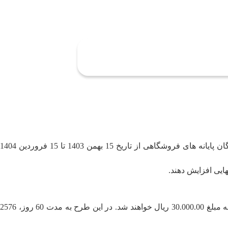
به گزارش روابط عمومی به‌پرداخت ملت جشنواره ” پوز و برد ” با شعار به پرداختی باش ، برنده باش به‌منظور قدردانی از همراهی پذیرندگان پایانه های فروشگاهی از تاریخ 15 بهمن 1403 تا 15 فروردین 1404
ایی افزایش دهند.
• با انجام حداقل 20 میلیون تومان مجموع تراکنش خرید موفق روزانه، پذیرندگان در قرعه‌کشی روزانه شرکت می‌کنند و برنده جوایز نقدی به مبلغ 30.000.00 ریال خواهند شد. در این طرح به مدت 60 روز، 2576