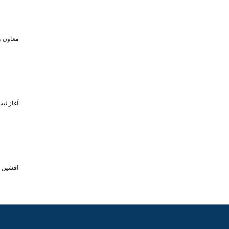
معاون و
آغاز ثبت‌نام برای 
افشین خبر د