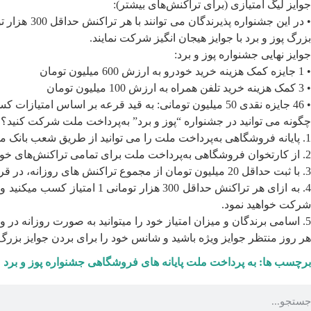
جوایز لیگ امتیازی (برای تراکنش‌های بیشتر):
بزرگ پوز و برد با جوایز هیجان انگیز شرکت نمایند.
جوایز نهایی جشنواره پوز و برد:
• 1 جایزه کمک هزینه خرید خودرو به ارزش 600 میلیون تومان
• 3 کمک هزینه خرید تلفن همراه به ارزش 100 میلیون تومان
• 46 جایزه نقدی 50 میلیون تومانی: به قید قرعه بر اساس امتیازات کسب شده
چگونه می توانید در جشنواره “پوز و برد” به‌پرداخت ملت شرکت کنید؟
1. پایانه فروشگاهی به‌پرداخت ملت را می توانید از طریق شعب بانک ملت یا مراجعه به آدرس اینترنتی
2. از کارتخوان فروشگاهی به‌پرداخت ملت برای تمامی تراکنش‌های خود استفاده کنید.
3. با ثبت حداقل 20 میلیون تومان از مجموع تراکنش های روزانه، در قرعه کشی روزانه شرکت خواهید داشت و میتوانید یکی از 2576 برنده هدیه 30.000.000 ریالی باشید.
شرکت خواهید نمود.
5. اسامی برندگان و میزان امتیاز خود را میتوانید به صورت روزانه در وبسایت رسمی به پرداخت ملت
هر روز منتظر جوایز ویژه باشید و شانس خود را برای بردن جوایز بزرگ 
برچسب ها:
به پرداخت ملت
پایانه های فروشگاهی
جشنواره پوز و برد