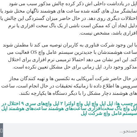
اپل در یادداشت داخلی اش ذکر کرده چالش مذکور سبب می شود
نمایشگر مدل های گفته شده ساعت های هوشمند ناگهان مختل شود یا
اختلالات دیگری روی دهد. در حال حاضر میزان گستردگی این چالش یا
دلیل ایجاد آن که ممکن است ناشی از یک باگ سخت افزاری یا نرم
افزاری باشد، مشخص نیست.
با این وجود شرکت فناوری به کاربران توصیه می کند تا مطمئن شوند
ساعت هوشمندشان با جدیدترین سیستم عامل واچ OS فعالیت می
کند. این امر نشان می دهد احتمالا ترمیمی نرم افزاری برای اختلال
مذکور وجود دارد. اپل زمانی برای حل مشکل تعیین نکرده است.
در حال حاضر شرکت آمریکایی به تکنسین ها و تهیه کنندگان مجاز
سرویس ها اطلاع داده تا زمانیکه تحقیقات در حال انجام است، ساعت
های هوشمند دچار مشکل را با دیگر دستگاه ها یکپارچه نکنند.
برچسب ها:
اپل
اپل واچ
اپل واچ اولترا ۲
اپل واچ‌های سری ۹
اختلال در
اپل واچ
باگ سخت‌افزاری
ساعت‌های هوشمند
ساعت‌های هوشمند اپل
سیستم‌عامل‌ واچ
شرکت اپل