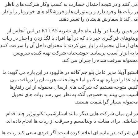
می کنند و در نتیجه احتمال خسارت به کسب وکار شرکت های ناظر
بر ربات ها وجود دارد و رستوران ها و فروشگاه های خواروبار را وادار
می کند تا سفارش هایشان را تغییر دهند.
در همین راستا در اوایل ماه جاری نشریه KTLA5 در لس آنجلس از
ویدئوهای فراگیری خبر داد که در آنها افراد با لگد زدن و اجبار در ربات
های ارسال محموله را باز می کردند تا محتوای داخل آن را سرقت کنند
یا به ابزار آسیب برسانند. خوشبختانه شرکت تهیه کننده سرویس
محموله سرقت شده را جبران می کند.
استیو آویلا مدیر عامل بلو جم کافه در هالیوود در این باره می گوید: ما
باید غذا را دوباره تهیه کنیم اما خوشبختانه هزینه آن را دریافت می
کنیم. متوجه هستیم که شرکت های ارسال محموله از این رفتارها
آسیب می بینند به خصوص آنکه به نظر می رسد ربات های تحویل
محموله بسیار گرانقیمت هستند.
در این میان شرکت هایی دیگر مانند استارشیپ تکنولوژیز چند اقدام
حفاظتی برای مقابله با وندالیسم و سرقت از ربات ها انجام داده اند.
این شرکت در بیانیه ای اعلام کرده است: اگر فردی سعی کند ربات ها