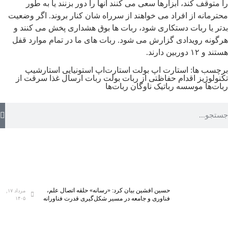
را متوقف کند، ابزارها سعی می کنند آنها را دور بزنند یا به طور
محترمانه از افراد می خواهند از سرراه شان کنار بروند. اگر وضعیت
بدتر یا ربات دستکاری شود، ربات ها بوق هشداری پخش می کنند و
هرگونه رویدادی گزارش می شود. ربات های ما در تمام موارد قفل
هستند و ۱۲ دوربین دارند.
برچسب ها:
استارت اپ بولت
استارت‌اپ استونیایی
استارشیپ
تکنولوژیز
اقدام حفاظتی از ربات
بولت
ربات ارسال غذا
سرقت از
ربات‌ها
موسسه رباتیک
ناوگان ربات‌ها
حسین افشین بیان کرد: «رسانه» حلقه اتصال علم،
مرداد ۱۷,
فناوری و جامعه در مسیر شکل‌گیری قدرت فناورانه
۱۴۰۵