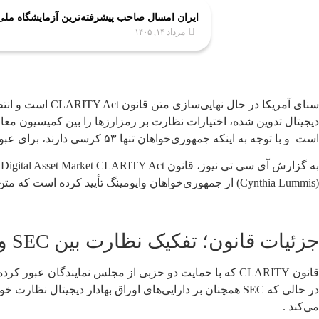
ایران امسال صاحب پیشرفته‌ترین آزمایشگاه مل
مرداد ۱۴, ۱۴۰۵
است و با توجه به اینکه جمهوری‌خواهان تنها ۵۳ کرسی دارند، برای عبور از سد اختیار وتو (Filibuster) به حمایت حداقل ۷ سناتور دموکرات نیاز خواهند داشت .
ب
(Cynthia Lummis) از جمهوری‌خواهان وایومینگ تأیید کرده است که متن نهایی این قانون در تعطیلات ۴ ژوئیه (۴ جولای) منتشر خواهد شد و روند رأی‌گیری در ماه جولای آغاز می‌شود .
جزئیات قانون؛ تفکیک نظارت بین SEC و CFTC
در حالی که SEC همچنان بر دارایی‌های اوراق بهادار دیجیتا
می‌کند .