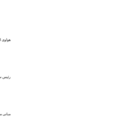
هواوی از MPVهای لوکس و لپ‌تاپ ۷۹۸ گرمی در رویداد ۵ او
رئیس سا
مبانی م