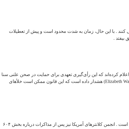
ات در ۱۳ جولای (۲۲ تیر)، فرصت دارند تا متن نهایی را بررسی کنند . با این حال، زمان به شدت محدود است و پیش از تعطیلات
علام کرده‌اند که این رأی‌گیری تعهدی برای حمایت در صحن علنی سنا
نیست و اصلاحاتی مانند مقررات اخلاقی و مبارزه با تأمین مالی غیرقانونی باید در متن نهایی گنجانده شود . همچنین سناتور الیزابت وارن (Elizabeth Warren) هشدار داده است که این قانون ممکن است خلأهای
با وجود مخالفت‌ها، سازمان ملی مجریان قانون سیاه‌پوست (NOBLE) به عنوان اولین سازمان بزرگ مجری قانون، از این قانون حمایت کرده است . انجمن کلانترهای آمریکا نیز پس از مذاکرات درباره بخش ۶۰۴