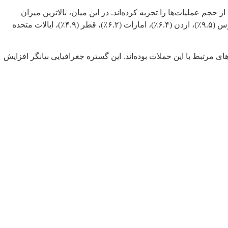
خی کشورها سهم بیشتری از حجم عملیات‌ها را تجربه کرده‌اند. در این میان، بالاترین میزان
حملات ثبت‌شده مربوط به رژیم صهیونیستی با حدود ۳۹.۹٪ از کل رخدادها بوده و پس از آن کشورهایی مانند کویت (۱۵.۴٪)، بحرین (۱۰٪), قبرس (۹.۵٪)، اردن (۶.۴٪)، امارات (۶.۲٪)، قطر (۴.۹٪)، ایالات متحده
یش از ۷۰۰ رویداد سایبری در سطح منطقه به ثبت رسیده و بیش از ۱۵ کشور شاهد فعالیت‌های مرتبط با این حملات بوده‌اند. این گستره جغرافیایی بیانگر افزایش