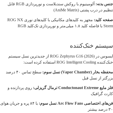
جنس بدنه:
آلومینیوم با روکش سندبلاست و نورپردازی RGB قابل
تنظیم در درب پشتی (AniMe Matrix)
صفحه کلید:
مجهز به کلیدهای مکانیکی با کلیدهای نوری ROG NX
Storm با فاصله کلید ۱.۸ میلی‌متر و نورپردازی تک‌کلید RGB
سیستم خنک‌کننده
ایسوس در ROG Zephyrus G16 (2026) از جدیدترین نسل سیستم
خنک‌کننده ROG Intelligent Cooling استفاده کرده است:
محفظه بخار (Vapor Chamber) نسل سوم:
سطح تماس ۴۰ درصد
بزرگتر از نسل قبل
فلز مایع Conductonaut Extreme ترمال گریزلی:
روی پردازنده و
کارت گرافیک
فن‌های اختصاصی Arc Flow Fans نسل سوم:
با ۸۴ پره و جریان هوای
۳۰ درصد بیشتر