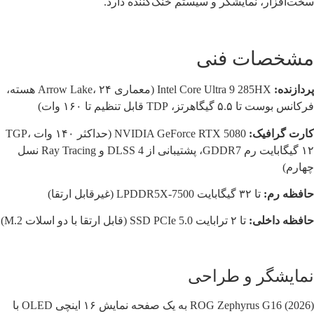
سخت‌افزار، نمایشگر و سیستم خنک‌کننده دارد.
مشخصات فنی
پردازنده:
Intel Core Ultra 9 285HX (معماری Arrow Lake، ۲۴ هسته،
فرکانس بوست تا ۵.۵ گیگاهرتز، TDP قابل تنظیم تا ۱۶۰ وات)
کارت گرافیک:
NVIDIA GeForce RTX 5080 (حداکثر ۱۴۰ وات TGP،
۱۲ گیگابایت رم GDDR7، پشتیبانی از DLSS 4 و Ray Tracing نسل
چهارم)
حافظه رم:
تا ۳۲ گیگابایت LPDDR5X-7500 (غیرقابل ارتقا)
حافظه داخلی:
تا ۲ ترابایت SSD PCIe 5.0 (قابل ارتقا با دو اسلات M.2)
نمایشگر و طراحی
ROG Zephyrus G16 (2026) به یک صفحه نمایش ۱۶ اینچی OLED با