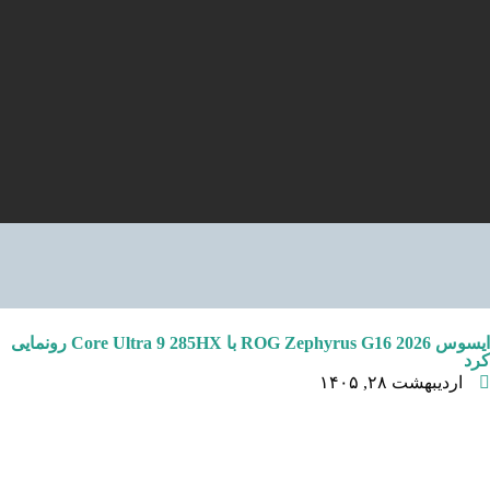
ایسوس ROG Zephyrus G16 2026 با Core Ultra 9 285HX رونمایی
کرد
اردیبهشت ۲۸, ۱۴۰۵