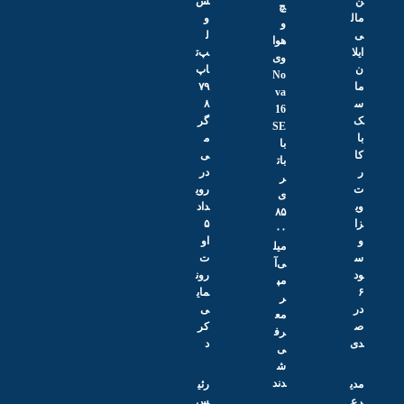
س
چ
و
و
ل
هوا
پ‌ت
وی
اپ
No
۷۹
va
۸
16
گر
SE
م
با
ی
بات
در
ر
روی
ی
داد
۸۵
۵
۰۰
او
میل
ت
ی‌آ
رون
مپ
مای
ر
ی
مع
کر
رف
د
ی
ش
دند
رئی
س