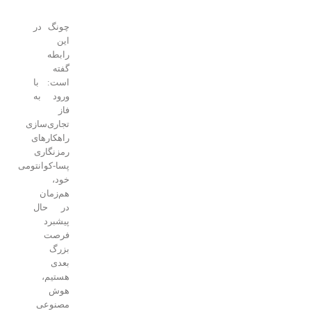
چونگ در
این
رابطه
گفته
است: با
ورود به
فاز
تجاری‌سازی
راهکارهای
رمزنگاری
پسا‑کوانتومی
خود،
هم‌زمان
در حال
پیشبرد
فرصت
بزرگ
بعدی
هستیم،
هوش
مصنوعی