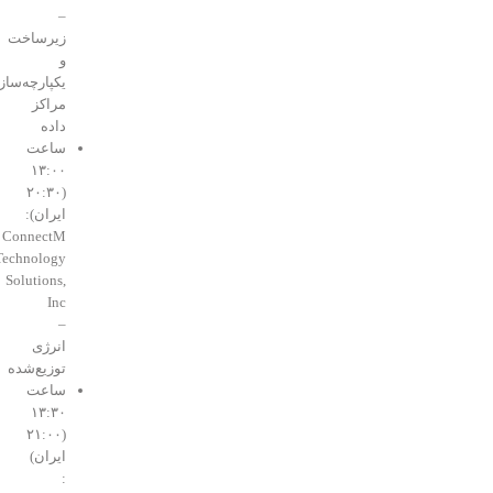
–
زیرساخت
و
یکپارچه‌سازی
مراکز
داده
ساعت
۱۳:۰۰
(۲۰:۳۰
ایران):
ConnectM
Technology
Solutions,
Inc
–
انرژی
توزیع‌شده
ساعت
۱۳:۳۰
(۲۱:۰۰
ایران)
: