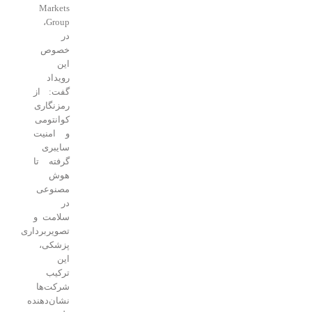
Markets
Group،
در
خصوص
این
رویداد
گفت: از
رمزنگاری
کوانتومی
و امنیت
سایبری
گرفته تا
هوش
مصنوعی
در
سلامت و
تصویربرداری
پزشکی،
این
ترکیب
شرکت‌ها
نشان‌دهنده