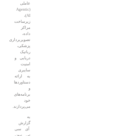
عاملی
(Agentic
AI)،
زیرساخت
مراکز
داده،
تصویربرداری
پزشکی،
رباتیک
دریایی و
امنیت
سایبری
به ارائه
دستاوردها
و
برنامه‌های
خود
می‌پردازند.
به
گزارش
آی سی
تی نیوز،