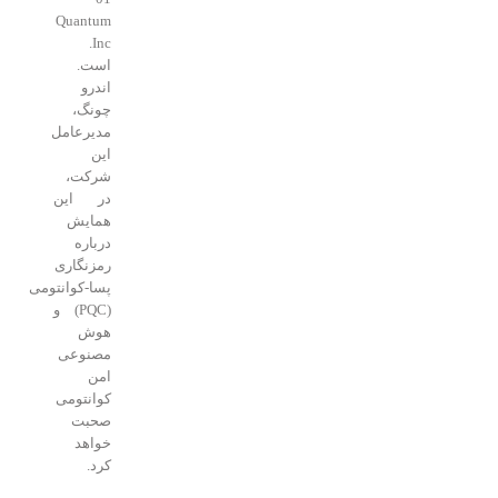
Quantum
Inc.
است.
اندرو
چونگ،
مدیرعامل
این
شرکت،
در این
همایش
درباره
رمزنگاری
پسا‑کوانتومی
(PQC) و
هوش
مصنوعی
امن
کوانتومی
صحبت
خواهد
کرد.