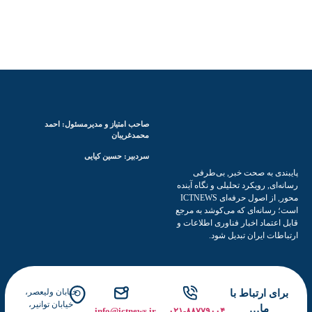
و
ا
ی
د
ی
:
ن
م
و
و
ی
ا
ن
ن
آ
ع
م
م
صاحب امتیاز و مدیرمسئول: احمد
و
ق
محمدغریبان
ز
ر
سردبیر: حسین کیایی
ش
ر
ر, بی‌طرفی
ی
ا
یلی و نگاه آینده
ت
محور, از اصول حرفه‌ای ICTNEWS
ی
ی‌کوشد به مرجع
ناوری اطلاعات و
ا
ل شود.
ق
ت
ص
ا
خیابان ولیعصر،
د
خیابان توانیر،
info@ictnews.ir
۰۲۱-۸۸۷۷۹۰۰۴