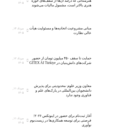
هنرمندانی که درآمد آن‌ها از سقف‌های حوزه
۱۴۰۵
هنری بالاتر است، مشمول مالیات می‌شوند
ش
ی
ز
ا
گ
ز
ن
ن
ا
۵
ی
د
ه
ه
ا
ه
مبانی مشروعیت اتحادیه‌ها و مسئولیت هیأت
مرداد ۱۴,
م
ز
ز
ی
عالی نظارت
۱۴۰۵
ل
ا
ه
و
ی
ر
ا
ر
ن
ک
ی
ا
خ
ل
ا
ه
حمایت تا سقف ۴۵۰ میلیون تومان از حضور
مرداد ۱۲,
شرکت‌های دانش‌بنیان در GITEX AI Türkiye
۱۴۰۵
س
ا
ق
ب
ت
س
ت
ر
ی‌
ب
ص
ی
س
ه
ا
ف
معاون وزیر علوم: محدودیتی برای پذیرش
ا
ف
د
ض
مرداد ۱۱,
دانشجویان بین‌المللی در پارک‌های علم و
۱۴۰۵
ن
ن
ی
ا
فناوری وجود ندارد
ا
ا
ی
ن
و
م
م
ر
ج
آغاز ثبت‌نام برای حضور در اینوتکس ۲۰۲۶؛
مرداد ۱۱,
ی‌
ی‌
ا
فرصتی برای توسعه همکاری‌ها در زیست‌بوم
۱۴۰۵
نوآوری
ش
ه
ز