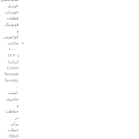
ناوبری
خودران،
قطعات
فوتونیک
و
کوانتومی
ساعت
۱۰:۰۰
(۱۷:۳۰
ایران):
Corero
Network
Security
–
امنیت
سایبری
و
حفاظت
در
برابر
حملات
DDoS