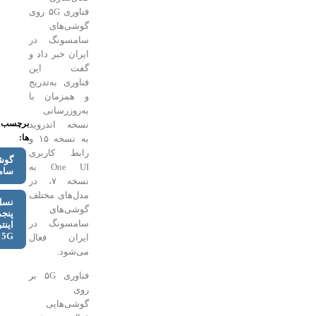
فناوری ۵G روی
گوشی‌های
سامسونگ در
ایران خبر داد و
گفت این
فناوری به‌تدریج
و همزمان با
به‌روزرسانی
برچسب
نسخه اندروید
ها:
به نسخه ۱۵ و
رابط کاربری
گوشی‌های
One UI به
سامسونگ
نسخه ۷، در
مدل‌های مختلف
نسل
گوشی‌های
پنجم
سامسونگ در
اینترنت
5G
ایران فعال
می‌شود.
فناوری ۵G بر
روی
گوشی‌هایی