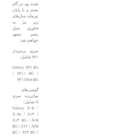
شده بود در گام
بعدی و تا پایان
تیرماه، مدل‌های
زیر نیز به
فناوری نسل
پنجم مجهز
خواهند شد:
سری پرچم‌دار
S۲۱ شامل:
Galaxy S۲۱ ۵G
/ S۲۱+ ۵G /
S۲۱ Ultra ۵G
گوشی‌های
میان‌رده سری
A شامل:
Galaxy A۰۵ /
A۰۵s / A۱۴ /
A۱۴ ۵G / A۱۵
۵G / A۱۶ / A۲۵
۵G / A۳۳ ۵G /