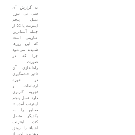
به گزارش آی
سی تی نیوز،
نسل پنجم
اینترنت یا ۵G از
جمله آشناترین
عناوینی است
که این روزها
شنیده می‌شود
چرا که در
صورت
راه‌اندازی آن
تاثیر چشمگیری
در حوزه
ارتباطات و
تجربه کاربری
دارد. نسل پنجم
اینترنت آمده تا
صنایع را به
یکدیگر متصل
کند، اینترنت
اشیاء را رونق
دهد و جراحی از