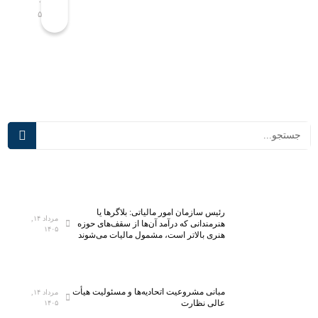
۰
۰
۵
۵
ا
ک
ح
ل
ب
ا
پ
س‌
ی
ه
ش
ا
ر
ی
ف
د
ت
ر
ه‌
س
ت
م
ر
ی‌
ی
آ
رئیس سازمان امور مالیاتی: بلاگر‌ها یا
ن
ی
مرداد ۱۴,
هنرمندانی که درآمد آن‌ها از سقف‌های حوزه
۱۴۰۵
آ
د
هنری بالاتر است، مشمول مالیات می‌شوند
ز
؛
م
ت
ا
ج
مبانی مشروعیت اتحادیه‌ها و مسئولیت هیأت
مرداد ۱۴,
ی
ه
عالی نظارت
۱۴۰۵
ش
ی