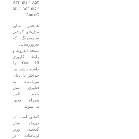
A۳۴ ۵G / A۵۳
۵G / A۵۴ ۵G /
A۵۵ ۵G
همچنین سایر
مدل‌های گوشی
سامسونگ که
به‌روزرسانی
نسخه اندروید و
رابط کاربری
One UI را
داشته باشند نیز
حداکثر تا پایان
مردادماه به
فناوری نسل
پنجم تلفن
همراه مجهز
می‌شوند.
گفتنی است در
دی‌ماه سال
گذشته، وزیر
ارتباطات در