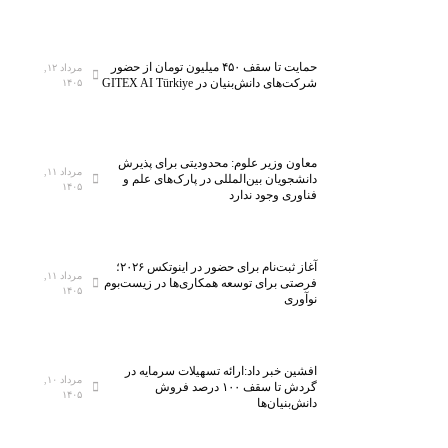
گ
ز
ا
۵
ه
ه
حمایت تا سقف ۴۵۰ میلیون تومان از حضور
مرداد ۱۲,
م
ز
شرکت‌های دانش‌بنیان در GITEX AI Türkiye
۱۴۰۵
ل
ا
ی
ر
ن
ک
معاون وزیر علوم: محدودیتی برای پذیرش
خ
ل
مرداد ۱۱,
دانشجویان بین‌المللی در پارک‌های علم و
۱۴۰۵
س
ا
فناوری وجود ندارد
ت
س
ی‌
ب
س
ه
آغاز ثبت‌نام برای حضور در اینوتکس ۲۰۲۶؛
ا
ف
مرداد ۱۱,
فرصتی برای توسعه همکاری‌ها در زیست‌بوم
۱۴۰۵
ن
ن
نوآوری
ا
ا
ن
و
م
ر
افشین خبر داد:ارائه تسهیلات سرمایه در
مرداد ۱۰,
ی‌
ی‌
گردش تا سقف ۱۰۰ درصد فروش
۱۴۰۵
دانش‌بنیان‌ها
ش
ه
و
ا