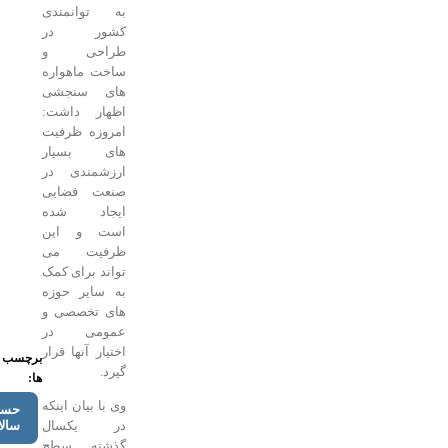
به توانمندی
کشور در
طراحی و
ساخت ماهواره
های سنجشی
اظهار داشت:
امروزه ظرفیت
های بسیار
ارزشمندی در
صنعت فضایی
ایجاد شده
است و این
ظرفیت می
تواند برای کمک
به سایر حوزه
های تخصصی و
عمومی در
اختیار آنها قرار
برچسب
گیرد.
ها:
وی با بیان اینکه
حسن
در یکسال
سالاریه
گذشته سطح