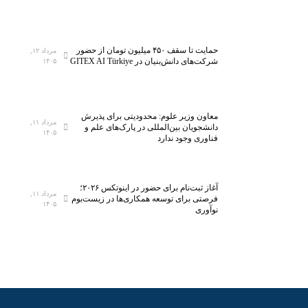
ل
ا
ی
ر
ن
ک
خ
ل
حمایت تا سقف ۴۵۰ میلیون تومان از حضور
مرداد ۱۲,
شرکت‌های دانش‌بنیان در GITEX AI Türkiye
۱۴۰۵
س
ا
ت
س
ی‌
ب
س
ه
معاون وزیر علوم: محدودیتی برای پذیرش
ا
ف
مرداد ۱۱,
دانشجویان بین‌المللی در پارک‌های علم و
۱۴۰۵
ن
ن
فناوری وجود ندارد
ا
ا
ن
و
م
ر
آغاز ثبت‌نام برای حضور در اینوتکس ۲۰۲۶؛
مرداد ۱۱,
ی‌
ی‌
فرصتی برای توسعه همکاری‌ها در زیست‌بوم
۱۴۰۵
نوآوری
ش
ه
و
ا
د
ی
ن
و
ی
ن