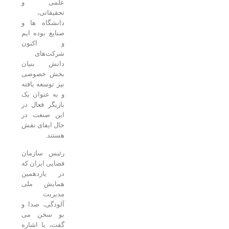
علمی و
تحقیقاتی،
دانشگاه ها و
صنایع بوده ایم
و اکنون
شرکت‌های
دانش بنیان
بخش خصوصی
نیز توسعه یافته
و به عنوان یک
بازیگر فعال در
این صنعت در
حال ایفای نقش
هستند.
رئیس سازمان
فضایی ایران که
در یازدهمین
همایش ملی
مدیریت
آلودگی، صدا و
بو سخن می
گفت، با اشاره