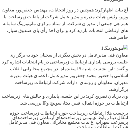
آغ بیات اظهارکرد: همچنین در روز انتخابات، مهندس جعفرپور، معاون
وزیر، رئیس هیأت مدیره و مدیر عامل شرکت ارتباطات زیرساخت با
همراهی جمعی از مدیران شرکت، از ستاد مرکزی مانیتورینگ سامانه
های ارتباطی انتخابات بازدید کرد و برای اخذ رأی پای صندوق سیار،
حاضر شد.
معاون فنی مدیرعامل در بخش دیگری از سخنان خود به برگزاری
جلسه بررسی پایداری ارتباطات زیرساختی درایام انتخابات اشاره کرد
و گفت: این نشست شنبه 5 اسفندماه، در مجتمع مخابراتی انقلاب
اسلامی با حضور محمد جعفرپور مدیرعامل، اعضای هیئت مدیره،
مدیران، معاونان و روسای ادارات شرکت ارتباطات زیرساخت
برگزارشد.
وی درپایان تصریح کرد: در این جلسه، پایداری و چالش های زیرساخت
ارتباطات در حوزه انتقال، فیبر، دیتا، سوییچ وIP بررسی شد.
برچسب ها:
ارتباطات زیرساخت
حوزه ارتباطات زیرساخت
حوزه
انتقال
دیتا
روابط عمومی
زیرساخت‌های ارتباطی
زیرساخت‌های
پرسرعت
سهراب آغ بیات
مجتمع مخابراتی
معاون فنی مدیرعامل
شرکت ارتباطات زیرساخت