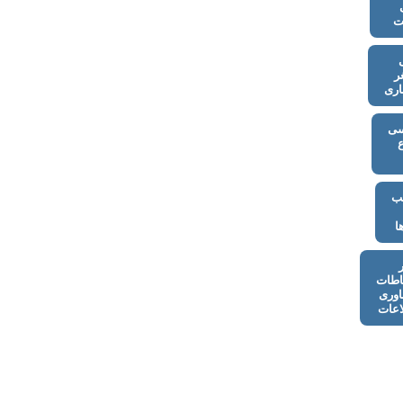
ت
ر
اری
ی
ب
ا
اطات
اوری
اعات