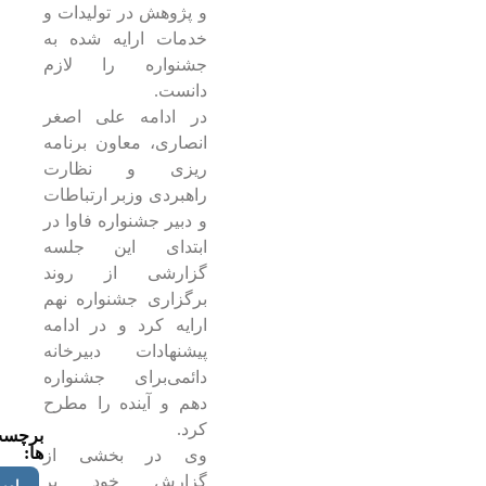
و پژوهش در تولیدات و
خدمات ارایه شده به
جشنواره را لازم
دانست.
در ادامه علی اصغر
انصاری، معاون برنامه
ریزی و نظارت
راهبردی وزبر ارتباطات
و دبیر جشنواره فاوا در
ابتدای این جلسه
گزارشی از روند
برگزاری جشنواره نهم
ارایه کرد و در ادامه
پیشنهادات دبیرخانه
دائمی‌برای جشنواره
دهم و آینده را مطرح
کرد.
برچس
ها:
وی در بخشی از
گزارش خود بر
امیر