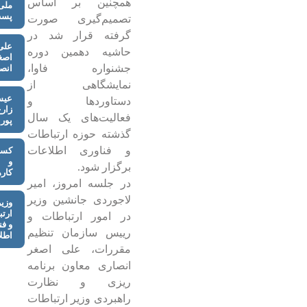
همچنین بر اساس
ملی
پس
تصمیم‌گیری صورت
گرفته قرار شد در
علی
حاشیه دهمین دوره
اصغ
جشنواره فاوا،
انص
نمایشگاهی از
عیس
دستاوردها و
زارع
فعالیت‌های یک سال
پور
گذشته حوزه ارتباطات
و فناوری اطلاعات
کس
و
برگزار شود.
کاره
در جلسه امروز، امیر
لاجوردی جانشین وزیر
وزیر
ارتب
در امور ارتباطات و
و فن
رییس سازمان تنظیم
اطل
مقررات، علی اصغر
انصاری معاون برنامه
ریزی و نظارت
راهبردی وزیر ارتباطات