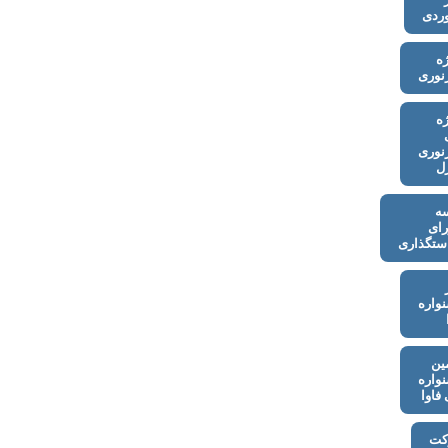
وردی
ه
نوری
ه
نوری
ل
ه
ای
ستگذاری
واره
ین
واره
فاوا
کت