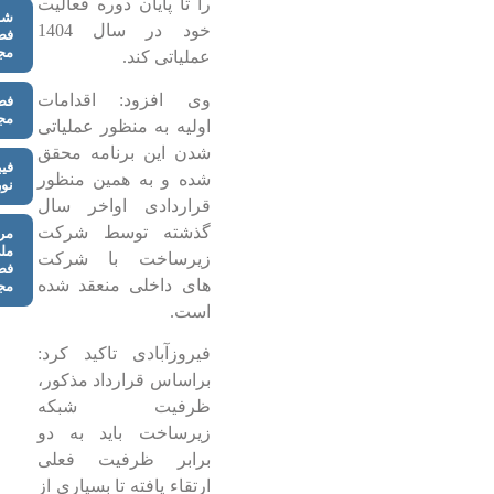
را تا پایان دوره فعالیت
شو
خود در سال 1404
فض
مج
عملیاتی کند.
وی افزود: اقدامات
فض
مج
اولیه به منظور عملیاتی
شدن این برنامه محقق
فیب
شده و به همین منظور
نو
قراردادی اواخر سال
گذشته توسط شرکت
مر
مل
زیرساخت با شرکت
فض
های داخلی منعقد شده
مج
است.
فیروزآبادی تاکید کرد:
براساس قرارداد مذکور،
ظرفیت شبکه
زیرساخت باید به دو
برابر ظرفیت فعلی
ارتقاء یافته تا بسیاری از