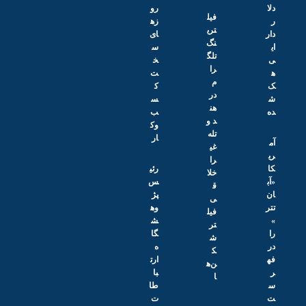
دلا
رو
فیل
ر
زه
تری
دار
ای
نگ
ای
س
تلگ
ی
خ
را
ه
ت
م
ک‌
ک
در
ش
س
هن
ده
ب‌
د و
وک
تله
ار
آم
غی
ری
را
کا
رئی
خلا
«آب
س
ق
ان
پژ
ی
تتر
وه
فیل
»
ش
تر
را
گا
ش
در
ه
ک
فه
ارت
ن‌ه
ر
با
ا
س
طا
ت
ت