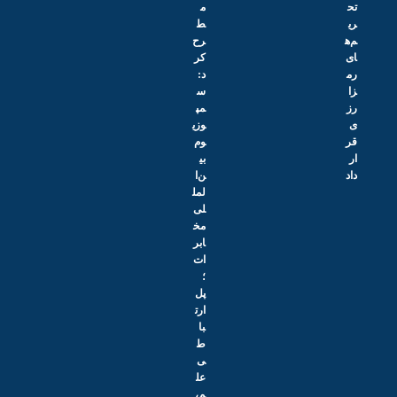
تح
م
ری
ط
م‌ه
رح
ای
کر
رم
د:
زا
س
رز
مپ
ی
وزی
قر
وم
ار
بی
داد
ن‌ا
لمل
لی
مخ
ابر
ات
؛
پل
ارت
با
ط
ی
عل
م،