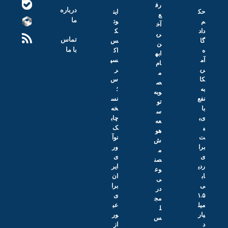
رف
درباره
حک
این
ع
ما
م
وت
آخ
داد
ک
ری
تماس
گا
س
ن
با ما
ه
اک
ابه
آم
سپ
ام
ری
ر
م
کا
س
ص
به
؛
وبه
نفع
نس
تو
با
خه
س
ی‌ب
چاب
عه
ی
ک
هو
ت
نوآ
ش
برا
ور
م
ی
ی
صن
ردی
ایر
وع
اب
ان
ی
ی
برا
در
۱.۵
ی
مج
میل
عب
ل
یار
ور
س
د
از