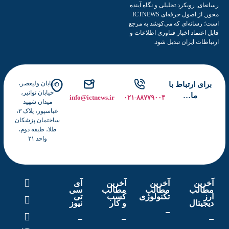
رسانه‌ای, رویکرد تحلیلی و نگاه آینده
محور, از اصول حرفه‌ای ICTNEWS
است؛ رسانه‌ای که می‌کوشد به مرجع
قابل اعتماد اخبار فناوری اطلاعات و
ارتباطات ایران تبدیل شود.
خیابان ولیعصر،
برای ارتباط با
خیابان توانیر،
ما…
info@ictnews.ir
۰۲۱-۸۸۷۷۹۰۰۴
میدان شهید
عباسپور، پلاک ۳،
ساختمان پزشکان
طلا، طبقه دوم،
واحد ۲۱
آخرین
آخرین
آخرین
آی
مطالب
مطالب
مطالب
سی
ارز
تکنولوژی
کسب
تی
دیجیتال
و کار
نیوز