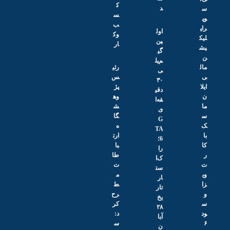
ک
د
س
ب‌
اول
وک
ین
ار
گی
م‌پل
رئی
ی
س
۳۰
پژ
دقی
وه
قه‌ا
ش
ی
گا
G
ه
TA
ارت
6؛
با
را
طا
ک‌ا
ت
ست
م
ار
ط
تار
رح
یخ
کر
۲۸
د:
آبا
س
ن