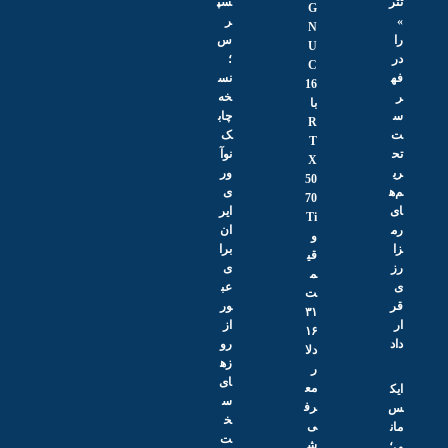
سپ
ن
G
ر
N
د
س
U
ا
؛
C
ر
نس
16
د
خه
با
چاب
R
ک
T
نوآ
X
ور
50
ی
70
ایر
Ti
ان
و
برا
قی
ی
م
عب
ت
ور
۳۱
از
۱۶
رو
دلا
زه
ر
ای
مع
س
رف
خ
ی
ت
ش