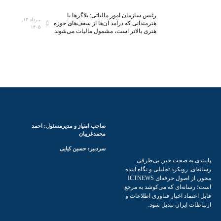
ی
ن
x
ن
ن
و
رئیس سازمان امور مالیاتی: بلاگر‌ها یا
مرداد ۱۴,
ت
س
ک
هنرمندانی که درآمد آن‌ها از سقف‌های حوزه
۱۴۰۵
هنری بالاتر است، مشمول مالیات می‌شوند
ر
ل
ی
ن
ز
و
ت
د
ک
:
ب
س
ا
ه
ی
ع
ج
ا
م
ر
پ
ا
ی
س
ل
ا
ا
صاحب امتیاز و مدیرمسئول: احمد
ض
ن
ز
محمدغریبان
ر
ض
ا
سردبیر: حسین کیایی
ی
د
ف
به صحت خبر, بی‌طرفی
ب
ف
ت
 رویکرد تحلیلی و نگاه آینده
۲
ن
س
محور, از اصول حرفه‌ای ICTNEWS
.
ا
ه
نه‌ای که می‌کوشد به مرجع
اد اخبار فناوری اطلاعات و
۷
و
ا
ایران تبدیل شود.
ب
ر
م
ر
ی
ش