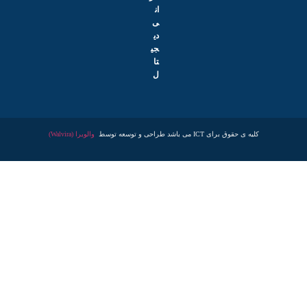
ان
ی
دی
جی
تا
ل
کلیه ی حقوق برای ICT می باشد طراحی و توسعه توسط
والویرا (Walvira)