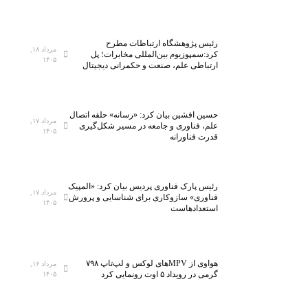
ر
ل
ف
ب
ه
ش
ا
م
ا
رئیس پژوهشگاه ارتباطات مطرح
مرداد ۱۸,
ر
ط
ر
کرد:سمپوزیوم بین‌المللی مخابرات؛ پل
۱۴۰۵
ارتباطی علم، صنعت و حکمرانی دیجیتال
ه
ر
ب
ن
ف
ر
ح
د
س
و
ا
ا
حسین افشین بیان کرد: «رسانه» حلقه اتصال
مرداد ۱۷,
علم، فناوری و جامعه در مسیر شکل‌گیری
ه
ر
م
۱۴۰۵
قدرت فناورانه
م
د
س
ح
ا
و
ا
ر
ن
رئیس پارک فناوری پردیس بیان کرد: «المپیک
س
ن
گ
مرداد ۱۷,
فناوری» سازوکاری برای شناسایی و پرورش
۱۴۰۵
ب
د
،
استعدادهاست
ه
؛
S
م
پ
K
ص
ی
H
هواوی از MPVهای لوکس و لپ‌تاپ ۷۹۸
ر
و
y
مرداد ۱۶,
گرمی در رویداد ۵ اوت رونمایی کرد
۱۴۰۵
ف
س
n
ا
ت
i