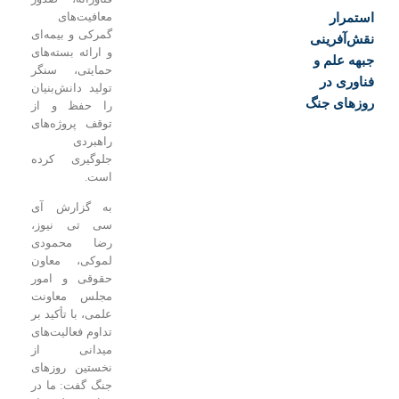
معافیت‌های
ار
گمرکی و بیمه‌ای
فرینی
و ارائه بسته‌های
علم و
حمایتی، سنگر
 در
تولید دانش‌بنیان
ی جنگ
را حفظ و از
توقف پروژه‌های
راهبردی
جلوگیری کرده
است.
به گزارش آی
سی تی نیوز،
رضا محمودی
لموکی، معاون
حقوقی و امور
مجلس معاونت
علمی، با تأکید بر
تداوم فعالیت‌های
میدانی از
نخستین روزهای
جنگ گفت: ما در