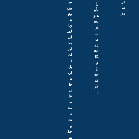
مپ
را
وزی
تأیی
وم
د و
بی
دس
ن‌ا
تر
لمل
س
لی
ی
مخ
زو
ابر
دهن
ات
گا
؛
م
پل
را
ارت
حذ
با
ف
ط
کر
ی
د
عل
م،
صن
ع
ت
و
حک
مر