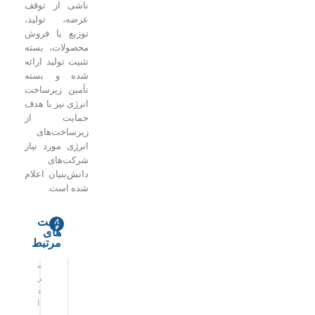
ناشی از توقف
عرضه، تولید،
توزیع یا فروش
محصولات، بسته
تثبیت تولید ارائه
شده و بسته
تأمین زیرساخت
انرژی نیز با هدف
حمایت از
زیرساخت‌های
انرژی مورد نیاز
شرکت‌های
دانش‌بنیان اعلام
شده است.
پست
های
پ
ل
س
مرتبط
ا
ا
ق
م
م
س
د
و
ر
ر
خ
ا
ط
د
د
ر
ی
س
ا
ا
گ
ت‌
ن