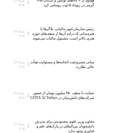
ن
ی
هواوی از MPVهای لوکس و لپ‌تاپ ۷۹۸
مرداد ۱۶,
گرمی در رویداد ۵ اوت رونمایی کرد
۱۴۰۵
آ
د
ز
؛
م
ت
ا
ج
رئیس سازمان امور مالیاتی: بلاگر‌ها یا
مرداد ۱۴,
ی
ه
هنرمندانی که درآمد آن‌ها از سقف‌های حوزه
۱۴۰۵
هنری بالاتر است، مشمول مالیات می‌شوند
ش
ی
گ
ز
ا
۵
ه
ه
مبانی مشروعیت اتحادیه‌ها و مسئولیت هیأت
مرداد ۱۴,
م
ز
عالی نظارت
۱۴۰۵
ل
ا
ی
ر
ن
ک
خ
ل
حمایت تا سقف ۴۵۰ میلیون تومان از حضور
مرداد ۱۲,
شرکت‌های دانش‌بنیان در GITEX AI Türkiye
۱۴۰۵
س
ا
ت
س
ی‌
ب
س
ه
معاون وزیر علوم: محدودیتی برای پذیرش
ا
ف
مرداد ۱۱,
دانشجویان بین‌المللی در پارک‌های علم و
۱۴۰۵
ن
ن
فناوری وجود ندارد