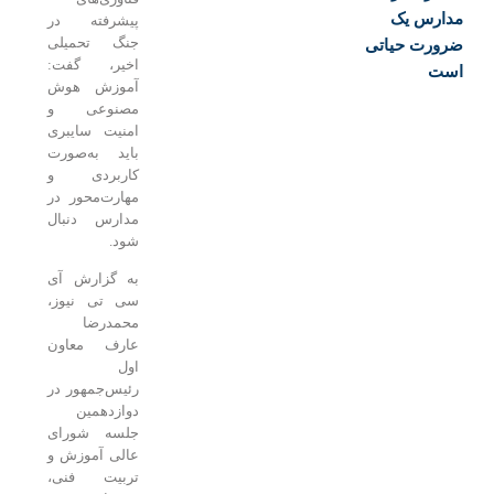
رس یک
پیشرفته در
جنگ تحمیلی
رت حیاتی
اخیر، گفت:
ت
آموزش هوش
مصنوعی و
امنیت سایبری
باید به‌صورت
کاربردی و
مهارت‌محور در
مدارس دنبال
شود.
به گزارش آی
سی تی نیوز،
محمدرضا
عارف معاون
اول
رئیس‌جمهور در
دوازدهمین
جلسه شورای
عالی آموزش و
تربیت فنی،