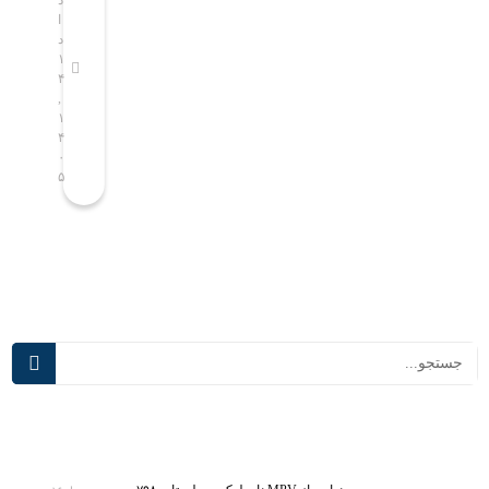
ن
ص
ا
ا
ا
ن
د
د
م
و
۱
۱
۴
۴
س
ع
,
,
ا
ی
۱
۱
ل
ب
۴
۴
ص
ه
۰
۰
۵
۵
ا
ک
ح
ل
ب
ا
پ
س‌
ی
ه
ش
ا
ر
ی
ف
د
ت
ر
ه‌
س
ت
م
ر
ی‌
ی
آ