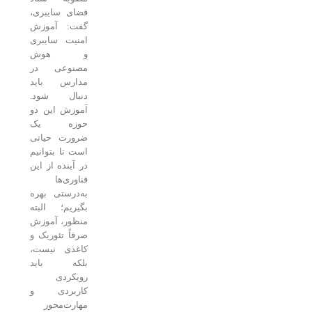
فضای سایبری،
گفت: آموزش
امنیت سایبری
و هوش
مصنوعی در
مدارس باید
دنبال شود.
آموزش این دو
حوزه یک
ضرورت حیاتی
است تا بتوانیم
در آینده از این
فناوری‌ها
به‌درستی بهره
بگیریم؛ البته
منظور، آموزش
صرفاً تئوریک و
کاغذی نیست،
بلکه باید
رویکردی
کاربردی و
مهارت‌محور