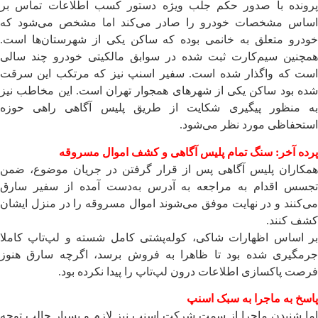
پرونده با صدور حکم جلب ویژه دستور کسب اطلاعات تماس بر
اساس مشخصات خودرو را صادر می‌کند اما مشخص می‌شود که
خودرو متعلق به خانمی ‌بوده که ساکن یکی از شهرستان‌ها است.
همچنین سیم‌کارت ثبت شده در سوابق مالکیتی خودرو چند سالی
است که واگذار شده است. سفیر اسنپ نیز که مرتکب این سرقت
شده بود ساکن یکی از شهرهای همجوار تهران است. این مخاطب نیز
به منظور پیگیری شکایت از طریق پلیس آگاهی راهی حوزه
استحفاظی مورد نظر می‌شود.
پرده آخر: سنگ تمام پلیس آگاهی و کشف اموال مسروقه
همکاران پلیس آگاهی پس از قرار گرفتن در جریان موضوع، ضمن
تجسس اقدام به مراجعه به آدرس به‌دست آمده از سفیر سارق
می‌کنند و در نهایت موفق می‌شوند اموال مسروقه را در منزل ایشان
کشف کنند.
بر اساس اظهارات شاکی، کوله‌پشتی کامل شسته و لپ‌تاپ کاملا
جرمگیری شده بود تا ظاهرا به فروش برسد، اگرچه سارق هنوز
فرصت پاکسازی اطلاعات درون لپ‌تاپ را پیدا نکرده بود.
پاسخ به ماجرا به سبک اسنپ
اما شنیدن ماجرا از سمت شرکت اسنپ نیز لازم و بسیار جالب توجه