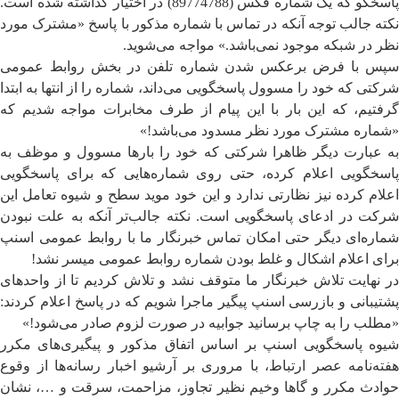
پاسخگو که یک شماره فکس (89774788) در اختیار گذاشته شده است.
نکته جالب توجه آنکه در تماس با شماره مذکور با پاسخ «مشترک مورد
نظر در شبکه موجود نمی‌باشد.» مواجه می‌شوید.
سپس با فرض برعکس شدن شماره تلفن در بخش روابط عمومی
شرکتی که خود را مسوول پاسخگویی می‌داند، شماره را از انتها به ابتدا
گرفتیم، که این بار با این پیام از طرف مخابرات مواجه شدیم که
«شماره مشترک مورد نظر مسدود می‌باشد!»
به عبارت دیگر ظاهرا شرکتی که خود را بارها مسوول و موظف به
پاسخگویی اعلام کرده، حتی روی شماره‌هایی که برای پاسخگویی
اعلام کرده نیز نظارتی ندارد و این خود موید سطح و شیوه تعامل این
شرکت در ادعای پاسخگویی است. نکته جالب‌تر آنکه به علت نبودن
شماره‌ای دیگر حتی امکان تماس خبرنگار ما با روابط عمومی اسنپ
برای اعلام اشکال و غلط بودن شماره روابط عمومی میسر نشد!
در نهایت تلاش خبرنگار ما متوقف نشد و تلاش کردیم تا از واحد‌های
پشتیبانی و بازرسی اسنپ پیگیر ماجرا شویم که در پاسخ اعلام کردند:
«مطلب را به چاپ برسانید جوابیه در صورت لزوم صادر می‌شود!»
شیوه پاسخگویی اسنپ بر اساس اتفاق مذکور و پیگیری‌های مکرر
هفته‌نامه عصر ارتباط، با مروری بر آرشیو اخبار رسانه‌ها از وقوع
حوادث مکرر و گاها وخیم نظیر تجاوز، مزاحمت، سرقت و …، نشان