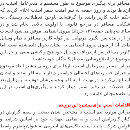
مسافر برای پیگیری موضوع به طور مستقیم با مدیرعامل اسنپ در
ارتباط بودند و روز جمعه به تیم امنیت سفر اسنپ اعلام کردند که
حکم جلب کاربر راننده را گرفته‌اند. باوجود تعطیلات، رسیدگی به
شکایت مسافر در مراجع قانونی با اولویت بالایی انجام شد و در
ساعات پایانی جمعه (۱۳ خرداد) نیروی انتظامی موفق می‌شود لپ‌تاپ
را از راننده پس بگیرد. درنهایت نیز کوله کاربر مسافر با تمام وسایل
داخل آن از سوی نیروی انتظامی به ایشان تحویل داده شده است. اما
کاربر مسافر پس از دریافت وسایل خود هیچ واکنشی مبنی بر حل این
موضوع در اطلاع‌رسانی به دنبال‌کنندگان خود نداشتند.
در این مسیر مدیرعامل اسنپ بارها برای بررسی بیشتر ابعاد موضوع
و جبران خسارت‌های احتمالی خواستار دیدار با مسافر شدند و ایشان
امتناع می‌کردند. در نهایت با مسافر و همسرشان دوشنبه، روز اول بعد
از تعطیلات، در دفتر اسنپ دیدار کردند و پیگیری‌های اسنپ در این
رابطه همچنان ادامه دارد.
اقدامات اسنپ برای پیشبرد این پرونده
در این موارد، تیم اسنپ تا مشخص شدن صحت و سقم گزارش در
کنار کاربرانش است و به تمامی تعهدات خود بر اساس شرایط و
قوانین شرکت پایبند است. تاکسی‌های اینترنتی به عنوان پلتفرم واسط