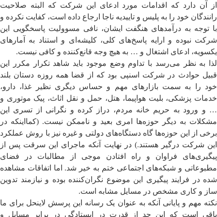
از آن دارد که اقدامات مورد ادعای این شرکت که البته صلاحیت
رانندگان خود را به پلیس و تاییدیه ناجا ارجاع داده است، کفایت نکرده و
با توجه به درآمدهای هنگفت ایشان، نافی مسوولیت پاسخگویی این
شرکت نبوده و ارایه پاسخ‌های کلی، کلیشه‌ای و استناد به آمارهای
یکسویه، ادعای اشتغال و … به هیچ وجه قانع‌کننده و کافی نیست.
لذا به نظر می‌رسد با تداوم وضع موجود باید شاهد تکرار مکرر این
قبیل حوادث در شرکت اسنپی بود که از قضا همه روزه دستان بلند
خود را به سمت بازارهای مهم و حساس دیگری نظیر غذا، دارو،
خدمات پزشکی، بلیت هواپیما، هتل، حمل و نقل اثاث، پیک موتوری و
… و ورود به حریم خانه مردم، دراز کرده و نگرانی از تسری این
مشکلات به دیگر حوزه‌ها امری بعید و ناممکن نیست. (کمااینکه در
برخی از این حوزه‌ها گاه دستگاه‌های دولتی و غیره نیز با روش عملکرد
این شرکت درگیر هستند.) در نهایت آنکه ماجرای این سرقت پس از
پیگیری‌های فراوان و راه افتادن موجی از مطالبات در فضای
مطبوعاتی و شبکه‌های اجتماعی ختم به خیر شد. اما اتفاقات مشاهده
شده در فرایند پیگیری این موضوع نگران‌کننده بوده و نیازمند تدوین
ساز و کاری مشخص در مسایل مشابه است.
نکته مهم و پایانی آنکه به عنوان یک رسانه این پرسش لاینحل برای ما
باقی است که این حد از قدرت در ایستادگی در برابر مسایل و