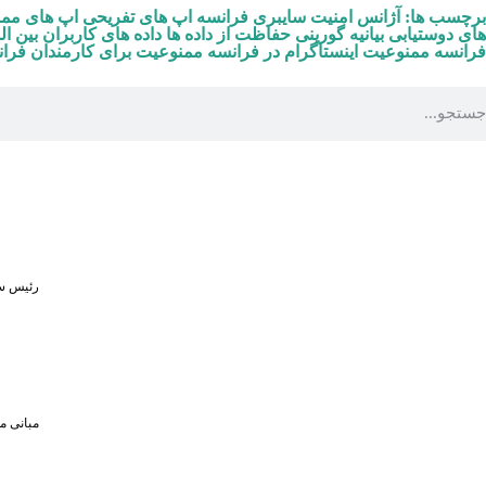
برچسب ها:
آژانس امنیت سایبری فرانسه
اپ های تفریحی
اپ های ممن
های دوستیابی
بیانیه گورینی
حفاظت از داده ها
داده های کاربران بین ال
فرانسه
ممنوعیت اینستاگرام در فرانسه
ممنوعیت برای کارمندان فرا
رئیس سا
مبانی م