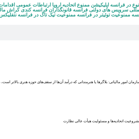
وع در فرانسه
اپلیکیشن ممنوع
اتحادیه اروپا
ارتباطات عمومی
اقدامات
مللی
سرویس های دولتی فرانسه
قانونگذاران فرانسه
کندی کراش
مال
نسه
ممنوعیت توئیتر در فرانسه
ممنوعیت تیک تاک در فرانسه
نتفلیکس
زمان امور مالیاتی: بلاگر‌ها یا هنرمندانی که درآمد آن‌ها از سقف‌های حوزه هنری بالاتر است
شروعیت اتحادیه‌ها و مسئولیت هیأت عالی نظارت