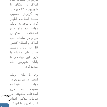
املاک و اسکان تا
شهریور ۱۴۰۰ خبر داد.
به گزارش تسنیم،
محمد اسلامی اظهار
کرد: با توجه به این‌که
مهلت دو ماه درج
اطلاعات سکونتی
مردم در سامانه ملی
املاک و اسکان کشور
19 به پایان رسید،
ستاد ملی مقابله با
کرونا این مهلت را تا
پایان شهریور ماه
تمدید کرد.
وی با بیان این‌که
انتظار داریم مردم در
مهلت باقیمانده
نسبت به درج
اطلاعات سکونتی در
برچسب
سامانه مذکور اقدام
ها:
کنند، افزود: با این کار