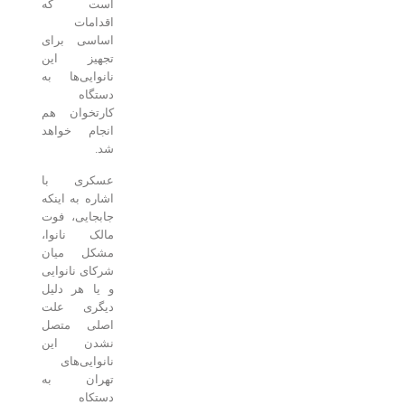
است که
اقدامات
اساسی برای
تجهیز این
نانوایی‌ها به
دستگاه
کارتخوان هم
انجام خواهد
شد.
عسکری با
اشاره به اینکه
جابجایی، فوت
مالک نانوا،
مشکل میان
شرکای نانوایی
و یا هر دلیل
دیگری علت
اصلی متصل
نشدن این
نانوایی‌های
تهران به
دستکاه