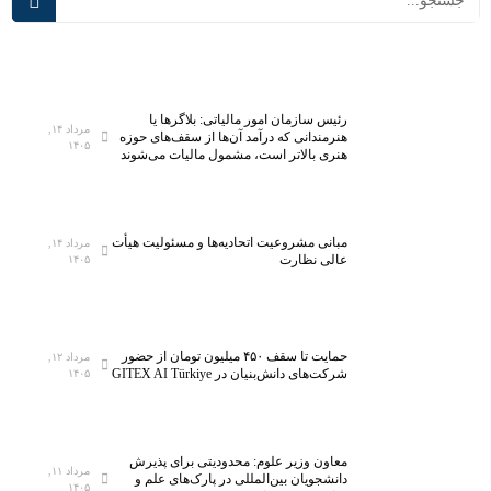
ی
ج
ر
ل
س
س
ا
ه
خ
س
رئیس سازمان امور مالیاتی: بلاگر‌ها یا
ت
ت
مرداد ۱۴,
هنرمندانی که درآمد آن‌ها از سقف‌های حوزه
۱۴۰۵
ا
ا
هنری بالاتر است، مشمول مالیات می‌شوند
ن
د
ر
س
ژ
ا
مبانی مشروعیت اتحادیه‌ها و مسئولیت هیأت
مرداد ۱۴,
ی
م
عالی نظارت
۱۴۰۵
ا
ن
د
ه
حمایت تا سقف ۴۵۰ میلیون تومان از حضور
مرداد ۱۲,
ی
شرکت‌های دانش‌بنیان در GITEX AI Türkiye
۱۴۰۵
و
ر
ا
معاون وزیر علوم: محدودیتی برای پذیرش
ه
مرداد ۱۱,
دانشجویان بین‌المللی در پارک‌های علم و
۱۴۰۵
ب