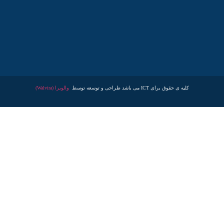
کلیه ی حقوق برای ICT می باشد طراحی و توسعه توسط
والویرا (Walvira)