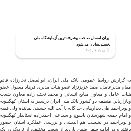
ایران امسال صاحب پیشرفته‌ترین آزمایشگاه ملی
نخستی‌سانان می‌شود
مرداد ۱۴, ۱۴۰۵
به گزارش روابط عمومی بانک ملی ایران، ابوالفضل نجارزاده قائم
مقام مديرعامل، صمد عزيزنژاد عضو هیات مدیره، فرهاد معقول عضو
هیات عامل و معاون منابع انساني و محمد نجف زاده معاون شعب
وبازاريابي منطقه دو کشور بانک ملی ایران درسفر به استان كهگيلويه
و بويراحمد طی دیدارهایی جداگانه با آیت الله حسینی نماینده ولی فقیه
و امام جمعه شهرستان یاسوج و سیدعلی احمدزاده استاندار کهگیلویه
و بویراحمد در نشست هم اندیشی و بررسی عملکرد استان حضور
یافتند و در ادامه سفر ضمن بازدید از شعب مختلف، از نزدیک در یک