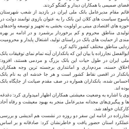
فضای صمیمی با همکاران دیدار و گفتگو کردند.
قائم مقام مدیرعامل بانک ملی ایران در بازدید از شعب شهرستان
یاسوج سیاست های کلان این بانک را به عنوان بازوی توانمند دولت در
حوزه های اقتصادی مبنی بر اولویت بخشی به تجهیز و توسعه واحد‌های
تولیدی مناطق محروم و کم برخوردار برشمرد و در ادامه بر بهره
مندی از حمایت های بانک در راستای تولید، اشتغال پایدار و محرومیت
زدایی مناطق مختلف کشور تاکید کرد.
ابوالفضل نجارزاده با بیان این که بانکداران آینه تمام نمای توفیقات بانک
ملی ایران در طول حیات این بانک بزرگ و مردمی هستند، افزود:
اخلاق حسنه، مردم‌داری و امانتداری برجسته ترین وجه همکاران
بانکدار در اقصی نقاط کشور است و هر جا خدشه ای به نام بانک
احساس شده، بانکداران همواره در صف مقدم صیانت از جایگاه بانک
بوده اند.
وی با اشاره به وضعیت معیشتی همکاران اظهار امیدواری کرد: دغدغه
ها و پیگیری‌های مجدانه مدیرعامل منجر به بهبود معیشت و رفاه آحاد
کارکنان خواهد شد.
نجارزاده در ادامه این سفر دو روزه در نشست هم اندیشی و بررسی
عملکرد استان حضور یافت و خاطرنشان کرد: صادقانه و بر اساس