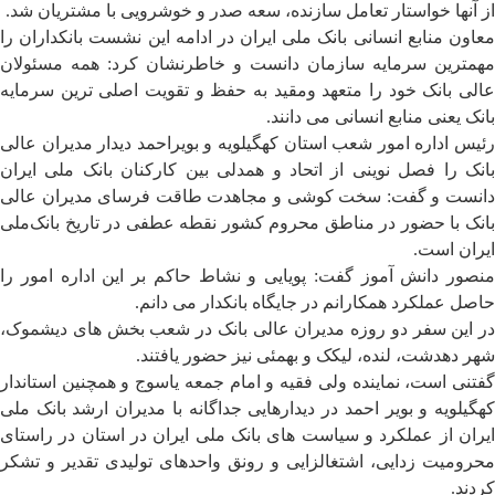
از آنها خواستار تعامل سازنده، سعه صدر و خوشرویی با مشتریان شد.
معاون منابع انسانی بانک ‌ملی ایران در ادامه این نشست بانکداران را
مهمترین سرمایه سازمان دانست و خاطرنشان کرد: همه مسئولان
عالی بانک خود را متعهد و‌مقید به حفظ و تقویت اصلی ترین سرمایه
بانک یعنی منابع انسانی می دانند.
رئیس اداره امور شعب استان کهگیلویه و بویراحمد دیدار مدیران عالی
بانک را فصل نوینی از اتحاد و همدلی بین کارکنان بانک ملی ایران
دانست و گفت: سخت کوشی و مجاهدت طاقت فرسای مدیران عالی
بانک با حضور در مناطق محروم کشور نقطه عطفی در تاریخ بانک‌ملی
ایران است.
منصور دانش آموز گفت: پویایی و نشاط حاکم بر این اداره امور را
حاصل عملکرد همکارانم در جایگاه بانکدار می دانم.
در این سفر دو روزه مدیران عالی بانک در شعب بخش های دیشموک،
شهر دهدشت، لنده، لیکک و‌ بهمئی نیز حضور یافتند.
گفتنی است، نماینده ولی فقیه و امام جمعه یاسوج و همچنین استاندار
کهگیلویه و بویر احمد در دیدارهایی جداگانه با مدیران ارشد بانک ملی
ایران از عملکرد و سیاست های بانک ملی ایران در استان در راستای
محرومیت زدایی، اشتغالزایی و رونق واحد‌های تولیدی تقدیر و تشکر
کردند.