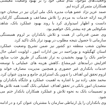
واقعیت‌های موجود، تمام سعی خود را بر بهبود وضعیت معیشتی
همکاران متمرکز کرده ایم.
صمد عزیز نژاد عضو هیات مدیره بانک ملی ایران نیز در سخنان خود
لازمه ارائه خدمات به مردم را تلاش مضاعف و همبستگی کارکنان
دانست و اظهار امیدواری کرد با روند بهبود عملکرد بانک، شاهد
شکوفایی هر چه بیشتر بانک خواهیم بود.
وی ضمن قدردانی از همت و تلاش بانکداران بر لزوم همبستگی
سازمانی تا حصول نتیجه مطلوب در بهبود تراز بانک تاکید کرد.
معاون شعب منطقه دو کشور نیز ضمن تشریح وضعیت عملکرد
استان کهگیلویه و بویراحمد در بین ادارات امور ، اولویت اصلی حال
حاضر بانک را بهبود بخشیدن به تراز نقدینگی از طریق جذب منابع،
افزایش درآمدهای غیرمشاع ،کاهش هزینه های عملیاتی با توسعه
خدمات بانکداری غیر حضوری و همچنین مدیریت مصارف خواند و
لزوم تحقق این اهداف را تدوین یک‌ استراتژی جامع و مدون عنوان کرد.
محمد نجف زاده نیز با اشاره به اهمیت عملکرد و جایگاه بانکداران و
متصدیان امور بانکی در تحقق اهداف عملیاتی بانک گفت: همه تلاش ها
و‌ تصمیمات بانک به نحوه تلاش و عملکرد همکاران بانکدار ختم می
شود.
وی بانکداران را پل ارتباطی سازمان با مشتریان عنوان کرد و در ادامه