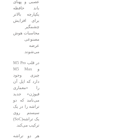
عصبی و پهنای
باند حافظه
یکپارچه بالاتر
برای افزایش
چشمگیر
محاسبات هوش
مصنوعی
عرضه
می‌شوند.
در قلب M5 Pro
و M5 Max
چیزی وجود
دارد که اپل آن
را «معماری
فیوژن» جدید
می‌نامد که دو
تراشه را در یک
سیستم روی
یک تراشه(SoC)
ترکیب می‌کند.
هر دو تراشه