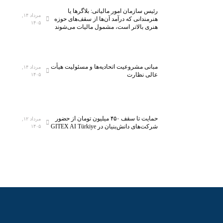
ن
ک
رئیس سازمان امور مالیاتی: بلاگر‌ها یا
خ
ل
مرداد ۱۴,
هنرمندانی که درآمد آن‌ها از سقف‌های حوزه
۱۴۰۵
س
ا
هنری بالاتر است، مشمول مالیات می‌شوند
ت
س
ی‌
ب
س
ه
مبانی مشروعیت اتحادیه‌ها و مسئولیت هیأت
ا
ف
مرداد ۱۴,
عالی نظارت
۱۴۰۵
ن
ن
ا
ا
ن
و
م
ر
حمایت تا سقف ۴۵۰ میلیون تومان از حضور
مرداد ۱۲,
ی‌
ی‌
شرکت‌های دانش‌بنیان در GITEX AI Türkiye
۱۴۰۵
ش
ه
و
ا
د
ی
ن
و
ی
ن
آ
م