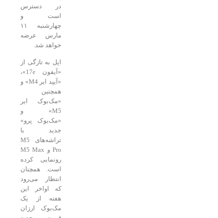
در دسترس
است و
چهارشنبه ۱۱
مارس عرضه
خواهد شد.
اپل به تازگی از
«آیفون 17e»،
«آیپد ایر M4» و
همچنین
«مک‌بوک ایر
M5» و
«مک‌بوک پرو»
جدید با
تراشه‌های M5
Pro و M5 Max
رونمایی کرده
است. همچنان
انتظار می‌رود
که اواخر این
هفته از یک
مک‌بوک ارزان
قیمت جدید