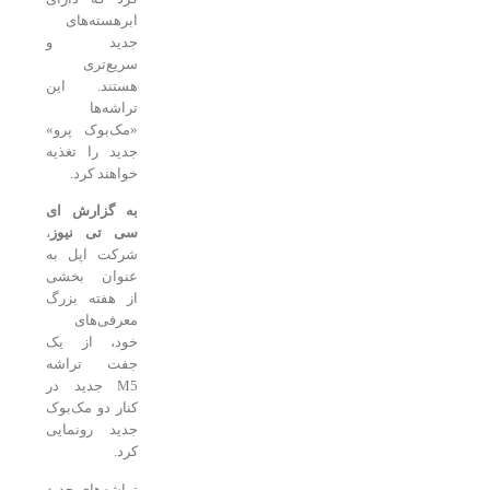
ابرهسته‌های
جدید و
سریع‌تری
هستند. این
تراشه‌ها
«مک‌بوک پرو»
جدید را تغذیه
خواهند کرد.
به گزارش ای
سی تی نیوز
،
شرکت اپل به
عنوان بخشی
از هفته بزرگ
معرفی‌های
خود، از یک
جفت تراشه
M5 جدید در
کنار دو مک‌بوک
جدید رونمایی
کرد.
تراشه‌های جدید