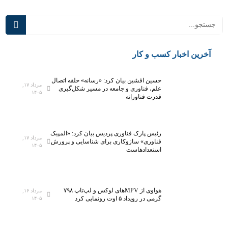
ر
ی
ف
د
ت
ر
ه‌
س
ت
م
ین اخبار کسب و کار
ر
ی‌
ی
آ
حسین افشین بیان کرد: «رسانه» حلقه اتصال
ن
ی
مرداد ۱۷,
علم، فناوری و جامعه در مسیر شکل‌گیری
۱۴۰۵
آ
د
قدرت فناورانه
ز
؛
م
ت
ا
ج
رئیس پارک فناوری پردیس بیان کرد: «المپیک
مرداد ۱۷,
ی
ه
فناوری» سازوکاری برای شناسایی و پرورش
۱۴۰۵
استعدادهاست
ش
ی
گ
ز
ا
۵
ه
ه
هواوی از MPVهای لوکس و لپ‌تاپ ۷۹۸
مرداد ۱۶,
م
ز
گرمی در رویداد ۵ اوت رونمایی کرد
۱۴۰۵
ل
ا
ی
ر