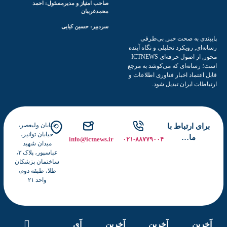
صاحب امتیاز و مدیرمسئول: احمد
و
محمدغریبان
ز
سردبیر: حسین کیایی
ش
ی به صحت خبر, بی‌طرفی
ی
ی, رویکرد تحلیلی و نگاه آینده
محور, از اصول حرفه‌ای ICTNEWS
سانه‌ای که می‌کوشد به مرجع
تماد اخبار فناوری اطلاعات و
ت ایران تبدیل شود.
خیابان ولیعصر،
ی ارتباط با
خیابان توانیر،
ما…
info@ictnews.ir
۰۲۱-۸۸۷۷۹۰۰۴
میدان شهید
عباسپور، پلاک ۳،
ساختمان پزشکان
طلا، طبقه دوم،
واحد ۲۱
ین
آخرین
آخرین
آی