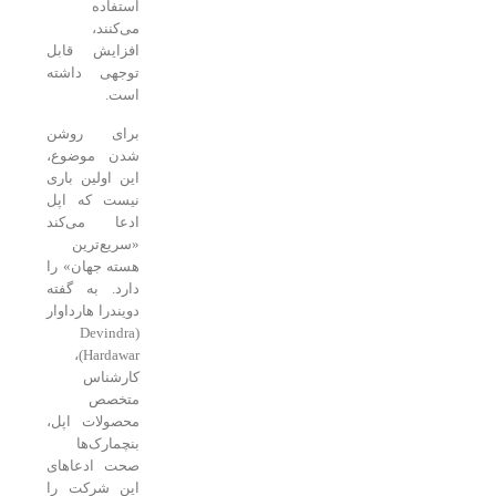
استفاده
می‌کنند،
افزایش قابل
توجهی داشته
است.
برای روشن
شدن موضوع،
این اولین باری
نیست که اپل
ادعا می‌کند
«سریع‌ترین
هسته‌ جهان» را
دارد. به گفته‌
دویندرا هارداوار
(Devindra
Hardawar)،
کارشناس
متخصص
محصولات اپل،
بنچمارک‌ها
صحت ادعاهای
این شرکت را