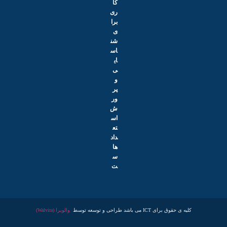
کا
ری
برا
ی
شن
اس
ای
ی
و
پر
ور
ش
اس
تع
داد
ها
س
ت
کلیه ی حقوق برای ICT می باشد طراحی و توسعه توسط
والویرا (Walvira)