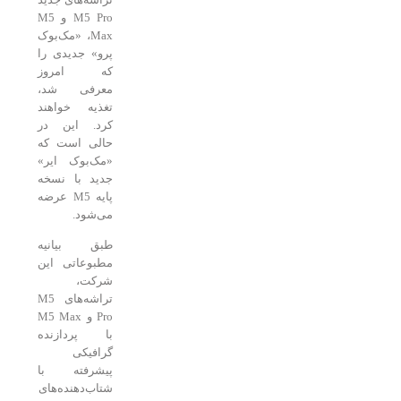
M5 Pro و M5
Max، «مک‌بوک
پرو» جدیدی را
که امروز
معرفی شد،
تغذیه خواهند
کرد. این در
حالی است که
«مک‌بوک ایر»
جدید با نسخه
پایه M5 عرضه
می‌شود.
طبق بیانیه
مطبوعاتی این
شرکت،
تراشه‌های M5
Pro و M5 Max
با پردازنده
گرافیکی
پیشرفته با
شتاب‌دهنده‌های