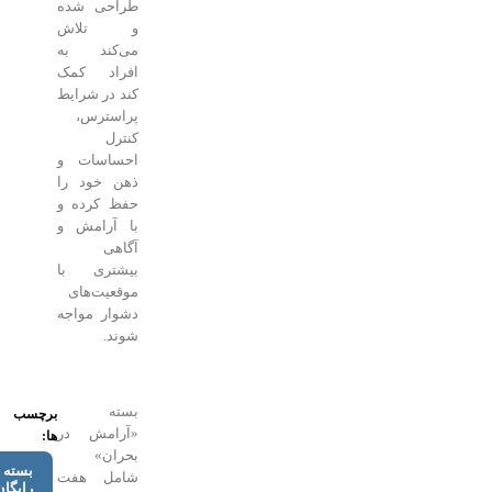
طراحی شده
و تلاش
می‌کند به
افراد کمک
کند در شرایط
پراسترس،
کنترل
احساسات و
ذهن خود را
حفظ کرده و
با آرامش و
آگاهی
بیشتری با
موقعیت‌های
دشوار مواجه
شوند.
بسته
برچسب
«آرامش در
ها:
بحران»
بسته
شامل هفت
رایگان