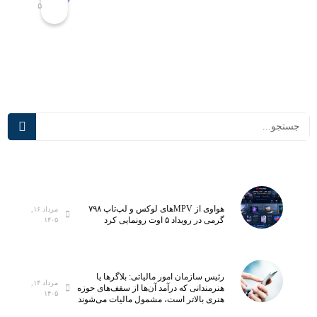
۵
۵
ا
ک
ح
ل
ب
ا
پ
س‌
ی
ه
ش
ا
ر
ی
ف
د
ت
ر
ه‌
س
ت
م
ر
ی‌
ی
آ
ن
ی
هواوی از MPVهای لوکس و لپ‌تاپ ۷۹۸
مرداد ۱۶,
گرمی در رویداد ۵ اوت رونمایی کرد
۱۴۰۵
آ
د
ز
؛
م
ت
ا
ج
رئیس سازمان امور مالیاتی: بلاگر‌ها یا
مرداد ۱۴,
ی
ه
هنرمندانی که درآمد آن‌ها از سقف‌های حوزه
۱۴۰۵
هنری بالاتر است، مشمول مالیات می‌شوند
ش
ی