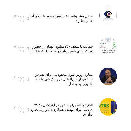
گ
ز
ا
۵
ه
ه
مبانی مشروعیت اتحادیه‌ها و مسئولیت هیأت
مرداد ۱۴,
م
ز
عالی نظارت
۱۴۰۵
ل
ا
ی
ر
ن
ک
خ
ل
حمایت تا سقف ۴۵۰ میلیون تومان از حضور
مرداد ۱۲,
شرکت‌های دانش‌بنیان در GITEX AI Türkiye
۱۴۰۵
س
ا
ت
س
ی‌
ب
س
ه
معاون وزیر علوم: محدودیتی برای پذیرش
ا
ف
مرداد ۱۱,
دانشجویان بین‌المللی در پارک‌های علم و
۱۴۰۵
ن
ن
فناوری وجود ندارد
ا
ا
ن
و
م
ر
آغاز ثبت‌نام برای حضور در اینوتکس ۲۰۲۶؛
مرداد ۱۱,
ی‌
ی‌
فرصتی برای توسعه همکاری‌ها در زیست‌بوم
۱۴۰۵
نوآوری
ش
ه
و
ا
د
ی