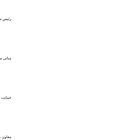
رئیس سا
مبانی م
حمایت تا سقف ۴۵۰ میلیون تومان از حضو
معاون و