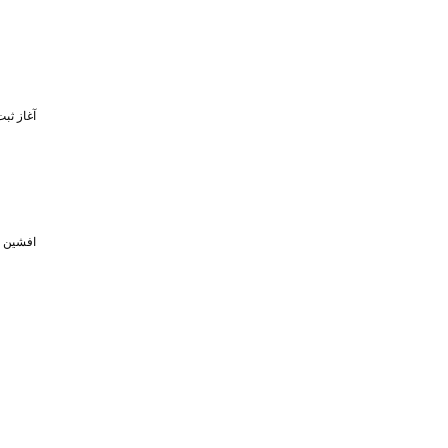
آغاز ثبت‌نام برای 
افشین خبر د