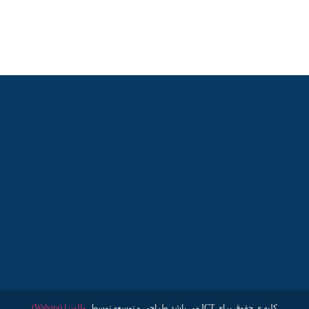
کلیه ی حقوق برای ICT می باشد طراحی و توسعه توسط
والویرا (Walvira)