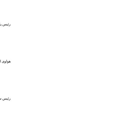
رئیس پا
هواوی از MPVهای لوکس و لپ‌تاپ ۷۹۸ گرمی در رویداد ۵ او
رئیس سا