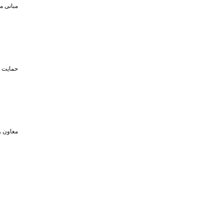
مبانی م
حمایت تا سقف ۴۵۰ میلیون تومان از حضو
معاون و