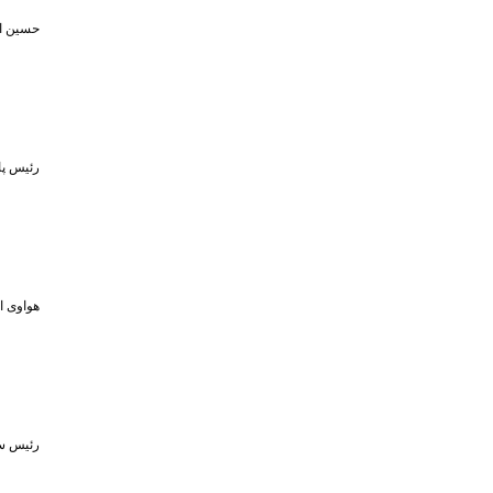
حسین اف
رئیس پا
هواوی از MPVهای لوکس و لپ‌تاپ ۷۹۸ گرمی در رویداد ۵ او
رئیس سا