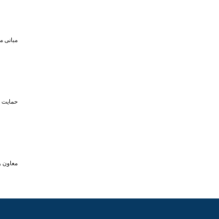
مبانی م
حمایت تا سقف ۴۵۰ میلیون تومان از حضو
معاون و