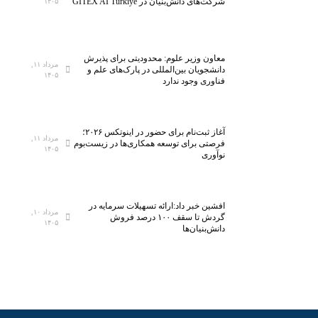
شرکت‌های دانش‌بنیان در GITEX AI Türkiye
۱۴۰۵
ل
ا
ی
ر
ن
ک
معاون وزیر علوم: محدودیتی برای پذیرش
خ
ل
مرداد ۱۱,
دانشجویان بین‌المللی در پارک‌های علم و
۱۴۰۵
س
ا
فناوری وجود ندارد
ت
س
ی‌
ب
س
ه
آغاز ثبت‌نام برای حضور در اینوتکس ۲۰۲۶؛
ا
ف
مرداد ۱۱,
فرصتی برای توسعه همکاری‌ها در زیست‌بوم
۱۴۰۵
ن
ن
نوآوری
ا
ا
ن
و
م
ر
افشین خبر داد:ارائه تسهیلات سرمایه در
مرداد ۱۰,
ی‌
ی‌
گردش تا سقف ۱۰۰ درصد فروش
۱۴۰۵
دانش‌بنیان‌ها
ش
ه
و
ا
د
ی
ن
و
ی