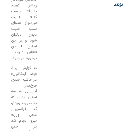
رمزارز گفت:
پذیرفته نیست
که فعالیت
غیرمجاز عده‌ای
سبب آسیب
دیدن دیگران
شود و بر این
اساس با این
فعالان غیرمجاز
برخورد می‌شود.
به گزارش ایرنا،
«رضا اردکانیان»
در حاشیه افتتاح
طرح‌های
آبرسانی به سه
استان کشور که
به صورت ویدئو
کنفرانسی از
محل وزارت
نیرو انجام شد
در جمع