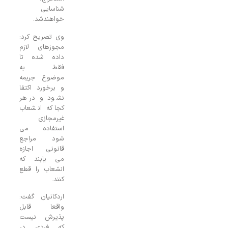
شناسایی
خواهندشد.
وی تصریح کرد:
مجوزهای لازم
داده شده تا
فقط به
موضوع جریمه
و برخورد اکتفا
نشود و در هر
کجا که انشعاب
غیرمجازی
استفاده می
شود مراجع
قانونی اجازه
می یابند که
انشعاب را قطع
کنند.
اردکانیان گفت:
واقعا قابل
پذیرش نیست
که فردی در