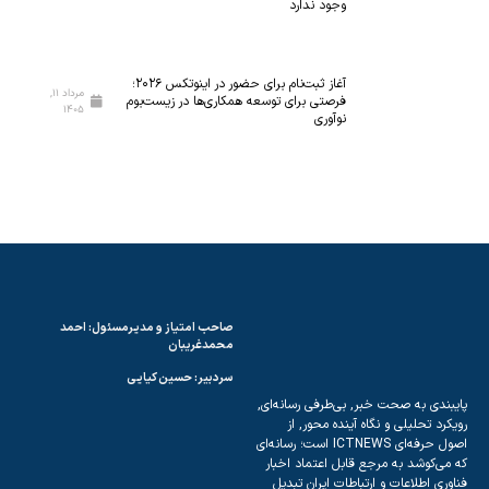
ن
ن
ی
وجود ندارد
ا
ا
ن
و
م
ر
آغاز ثبت‌نام برای حضور در اینوتکس ۲۰۲۶؛
مرداد ۱۱,
ی‌
ی‌
فرصتی برای توسعه همکاری‌ها در زیست‌بوم
۱۴۰۵
نوآوری
ش
ه
و
ا
د
ی
ن
و
ی
ن
آ
م
صاحب امتیاز و مدیرمسئول: احمد
و
محمدغریبان
ز
سردبیر: حسین کیایی
ش
ت خبر, بی‌طرفی رسانه‌ای,
ی
 نگاه آینده محور, از
اصول حرفه‌ای ICTNEWS است؛ رسانه‌ای
مرجع قابل اعتماد اخبار
 و ارتباطات ایران تبدیل