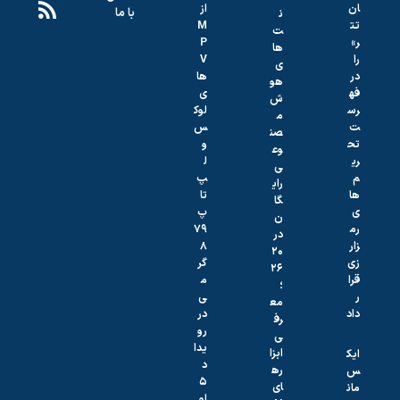
از
با ما
ن
M
ت‌
P
ها
V
ی
ها
هو
ی
ش
لوک
م
س
صن
و
وع
ل
ی
پ‌
رای
تا
گا
پ
ن
۷۹
در
۸
۲۰
گر
۲۶
م
؛
ی
مع
در
رف
رو
ی
یدا
ابزا
د
ره
۵
ای
او