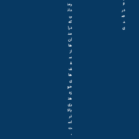
رمن
دان
ی
که
درآ
مد
آن‌
ها
از
س
ق
ف‌
ها
ی
حو
زه
هن
ری
بالا
تر
اس
ت
،