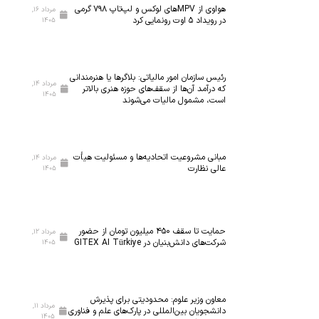
ن
ی
ه‌
هواوی از MPVهای لوکس و لپ‌تاپ ۷۹۸ گرمی
مرداد ۱۶,
در رویداد ۵ اوت رونمایی کرد
۱۴۰۵
آ
د
ر
ز
؛
ی
م
ت
ز
ا
ج
ی
رئیس سازمان امور مالیاتی: بلاگر‌ها یا هنرمندانی
مرداد ۱۴,
ی
ه
ا
که درآمد آن‌ها از سقف‌های حوزه هنری بالاتر
۱۴۰۵
است، مشمول مالیات می‌شوند
ش
ی
ز
گ
ز
ن
ا
۵
ی
ه
ه
ا
مبانی مشروعیت اتحادیه‌ها و مسئولیت هیأت
مرداد ۱۴,
م
ز
ز
عالی نظارت
۱۴۰۵
ل
ا
ه
ی
ر
ا
ن
ک
ی
خ
ل
ا
حمایت تا سقف ۴۵۰ میلیون تومان از حضور
مرداد ۱۲,
شرکت‌های دانش‌بنیان در GITEX AI Türkiye
۱۴۰۵
س
ا
ق
ت
س
ت
ی‌
ب
ص
س
ه
ا
معاون وزیر علوم: محدودیتی برای پذیرش
ا
ف
د
مرداد ۱۱,
دانشجویان بین‌المللی در پارک‌های علم و فناوری
۱۴۰۵