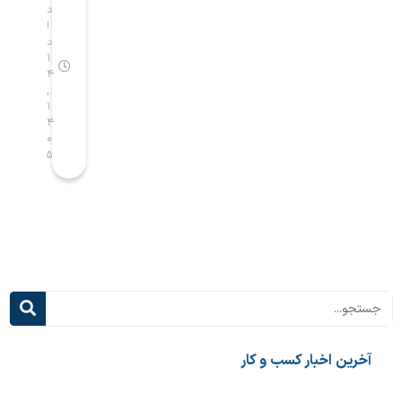
د
د
د
ن
ص
ر
ا
ا
ا
ا
ن
ق
د
د
د
م
و
ی
۱
۱
۱
۴
۴
۴
س
ع
ع
,
,
,
ا
ی
ن
۱
۱
۱
ل
ب
ی
۴
۴
۴
ص
ه
ع
۰
۰
۰
۵
۵
۵
ا
ک
ق
ح
ل
ب‌
ب
ا
م
پ
س‌
ا
ی
ه
ن
ش
ا
د
ر
ی
گ
ف
د
ی
ت
ر
ب
ه‌
س
ر
ت
م
ن
بار کسب و کار
ر
ی‌
ا
ی
آ
م