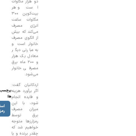
دو هزار مگاوات
است و هر
بیت‌کوین ۳۰۰
مگاوات ساعت
انرژی مصرف
می‌کند که بیش
از الگوی مصرف
خانوار است و
به عبارتی دیگر
معادل یک هزار
و ۲۰۰ ماه برق
مصرفی خانوار
می‌شود.
اردکانیان گفت:
برچسب
اگر برآورد هزینه
ها:
و فایده انجام
شود، با این
استخراج‌کنندگان
میزان مصرف
رمزارز
برق توسط
رمزارزها متوجه
خواهیم شد که
چقدر برنده و یا