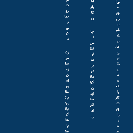
AI
ت
رای
رو
گا
نما
ن
ی
ی
چا
کر
ل
د
ش
نظ
رئی
ار
س
ت
سا
بر
زما
در
ن
مان
ام
گرا
ور
ن
مال
این
یات
ست
ی:
اگر
بلا
ام
گر‌
ی
ها
یا
هن