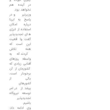
چیزی نبوده و
در آینده هم
نخواهد بود.
وزیرنیرو در
پاسخ به ایرنا
درباره امکان
استفاده از انرژی
های تجدیدپذیر
گفت: واقعیت
این است که
همه تلاش
کردند که به
واسطه روزهای
آفتابی زیادی که
کشورمان از آن
برخودار است،
یکی از
کشورهای
پیشتاز در امر
توسعه نیروگاه
تجدیدپذیر
باشیم.
وی ادامه داد: