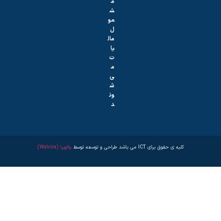
م
ش
مو
ل
مال
یا
ت
م
ی‌
ش
ون
د
حقوق برای ICT می باشد طراحی و توسعه توسط
والویرا (Walvira)