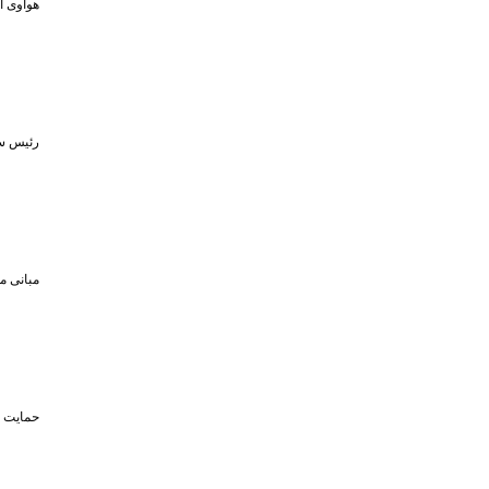
هواوی از MPVهای لوکس و لپ‌تاپ ۷۹۸ گرمی در رویداد ۵ او
رئیس سا
مبانی م
حمایت تا سقف ۴۵۰ میلیون تومان از حضو