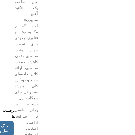
حال ساخت
یک «گنبد
آهنین
سایبری»
است که از
مکانیسم‌ها و
فناوری جدیدی
برای تقویت
حوزه امنیت
سایبری رژیم،
کاهش حملات
سایبری، ارائه
کلان داده‌های
جدید و رویکرد
کلی هوش
مصنوعی برای
همگام‌سازی
تشخیص در
زمان واقعی
برچسب
در سراسر
ها:
اراضی
جنگ
اشغالی
سایبری
استفاده