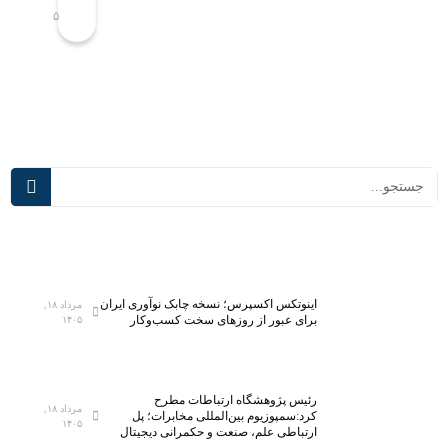
۵
۵
ر
ا
ی
د
ب
ر
ه
ب
ب
و
ر
م
خ
ی
ی
ا
ا
ن
د
د
ع
ی
ا
ج
ه
ی
ا
ت
اینوتکس اکسپرس؛ نسخه چابک نوآوری ایران
مرداد ۱۸,
برای عبور از روزهای سخت کسب‌وکار
۱۴۰۵
د
ا
ر
ل
ب
ه
ا
م
رئیس پژوهشگاه ارتباطات مطرح
مرداد ۱۸,
ر
ط
کرد:سمپوزیوم بین‌المللی مخابرات؛ پل
۱۴۰۵
ارتباطی علم، صنعت و حکمرانی دیجیتال
ه
ر