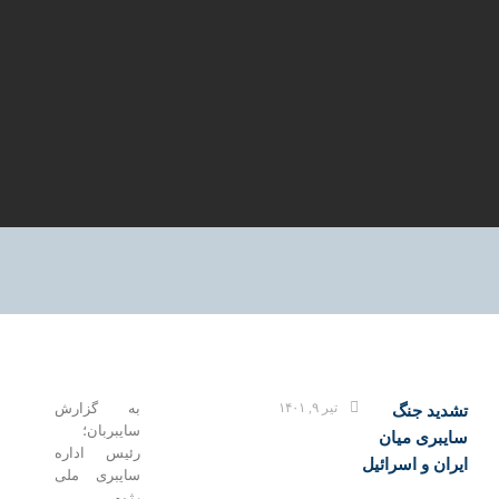
تیر ۹, ۱۴۰۱
به گزارش
ید جنگ
سایبربان؛
بری میان
رئیس اداره
ن و اسرائیل
سایبری ملی
رژیم