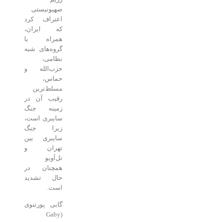
صهیونیستی
اعتراف کرد
که ایران،
همراه با
گروه‌های شبه
نظامی،
حزب‌الله و
حماس،
مسلط‌ترین
رقیب آن در
زمینه جنگ
سایبری است،
زیرا جنگ
سایبری بین
تهران و
تل‌آویو
همچنان در
حال تشدید
است.
گابی پورتنوی
(Gaby