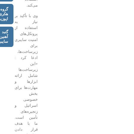
می‌کند.
گروه
هکری
وی با تأکید بر
اپوزیسیون
نیاز به
استفاده از
گنبد
پروتکل‌های
آهنین
امنیت سایبری
سایبری
برای
زیرساخت‌ها،
ادعا کرد :
«این
زیرساخت‌ها
شامل ارائه
ابزارها و
مهارت‌ها برای
بخش
خصوصی
اسرائیل و
زنجیره‌های
تأمین است.
ما با هدف
قرار دادن