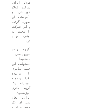
فولاد ایران،
شرکت فولاد
خوزستان و
تأسیسات آن
صورت گرفت
و این شرکت
را مجبور به
توقف تولید
کرد.
اگرچه رژیم
صهیونیستی
مستقیماً
مسئولیت این
حمله سایبری
را برعهده
نگرفت و حمله
به‌وسیله یک
گروه هکری
اپوزیسیون
ایرانی انجام
شد، اما یک
هفته پس از به