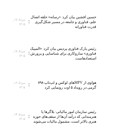
ن
ف
ح
د
و
ا
حسین افشین بیان کرد: «رسانه» حلقه اتصال
مرداد ۱۷,
علم، فناوری و جامعه در مسیر شکل‌گیری
ه
ر
۱۴۰۵
قدرت فناورانه
م
د
ح
ا
ا
ر
رئیس پارک فناوری پردیس بیان کرد: «المپیک
س
ن
مرداد ۱۷,
فناوری» سازوکاری برای شناسایی و پرورش
۱۴۰۵
ب
د
استعدادهاست
ه
؛
م
پ
ص
ی
هواوی از MPVهای لوکس و لپ‌تاپ ۷۹۸
ر
و
مرداد ۱۶,
گرمی در رویداد ۵ اوت رونمایی کرد
۱۴۰۵
ف
س
ا
ت
ی
ن
ن
ن
رئیس سازمان امور مالیاتی: بلاگر‌ها یا
مرداد ۱۴,
ت
س
هنرمندانی که درآمد آن‌ها از سقف‌های حوزه
۱۴۰۵
هنری بالاتر است، مشمول مالیات می‌شوند
ر
ل
ن
ز