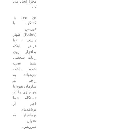
مجزا ایجاد می
کند.
بن نون در
گفتگو با
فوربس
(Forbes) اظهار
داشت : «با
فرض اینکه
بدافزار روی
رایانه شخصی
شما نصب
شده باشد،
می‌تواند به
راحتی به
سازمان نفوذ یا
هر چیزی را در
دستگاه شما
اعم از
برنامه‌های
نرم‌افزار به
عنوان
سرویس،