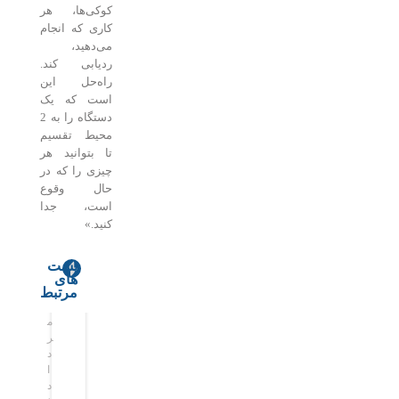
کوکی‌ها، هر
کاری که انجام
می‌دهید،
ردیابی کند.
راه‌حل این
است که یک
دستگاه را به 2
محیط تقسیم
تا بتوانید هر
چیزی را که در
حال وقوع
است، جدا
کنید.»
پست
های
ا
ه
مرتبط
ی
و
م
م
ر
ش
ر
ر
ا
م
د
د
ن
ص
ا
ا
ا
ن
د
د