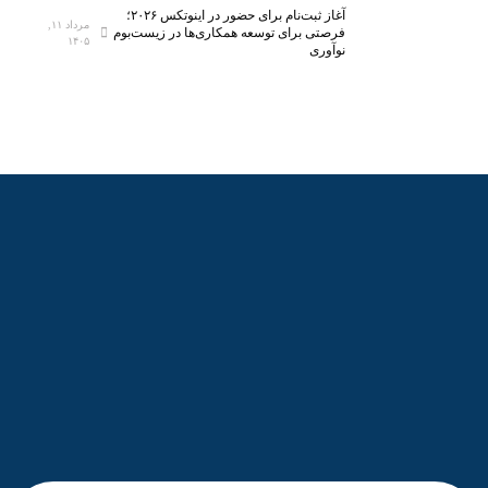
م
ر
آغاز ثبت‌نام برای حضور در اینوتکس ۲۰۲۶؛
مرداد ۱۱,
ی‌
ی‌
فرصتی برای توسعه همکاری‌ها در زیست‌بوم
۱۴۰۵
نوآوری
ش
ه
و
ا
د
ی
ن
و
ی
ن
آ
م
و
ز
ش
ی