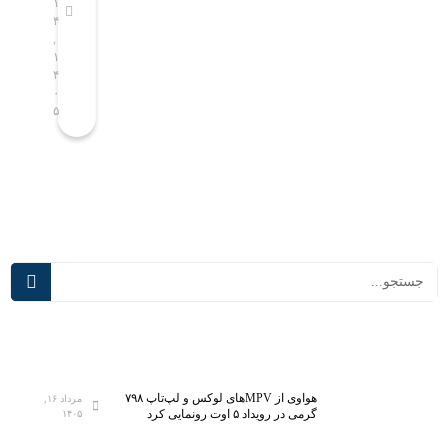
م
و
۱
۱
۴
۴
س
ع
,
,
ا
ی
۱
۱
ل
ب
۴
۴
ص
ه
۰
۰
۵
۵
ا
ک
ح
ل
ب
ا
پ
س‌
ی
ه
ش
ا
ر
ی
ف
د
ت
ر
ه‌
س
ت
م
ر
ی‌
ی
آ
ن
ی
هواوی از MPVهای لوکس و لپ‌تاپ ۷۹۸
مرداد ۱۶,
گرمی در رویداد ۵ اوت رونمایی کرد
۱۴۰۵
آ
د
ز
؛