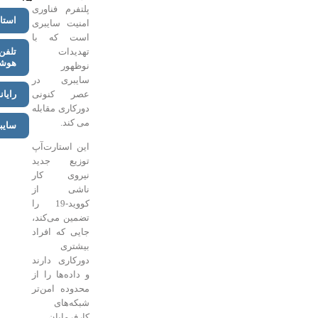
پلتفرم فناوری
استارتاپ
امنیت سایبری
است که با
تهدیدات
تلفن
هوشمند
نوظهور
سایبری در
عصر کنونی
رایانه
دورکاری مقابله
می کند.
سایبری
این استارت‌آپ
توزیع جدید
نیروی کار
ناشی از
کووید-19 را
تضمین می‌کند،
جایی که افراد
بیشتری
دورکاری دارند
و داده‌ها را از
محدوده امن‌تر
شبکه‌های
کارفرمایان