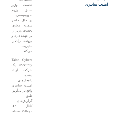
یت سایبری
نخست وزیر
سابق رژیم
صهیونیستی،
در حال حاضر
سمت معاون
نخست وزیر را
بر عهده دارد و
پرونده ایران را
مدیریت
می‌کند.
«Talon Cyber
Security» یک
شرکت ارائه
دهنده
راه‌حل‌های
امنیت سایبری
واقع در تل‌آویو،
طبق
گزارش‌های
کانال 12،
«IsraelValley»