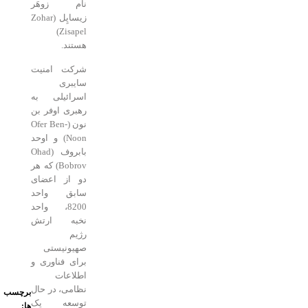
نام زوهَر
زیساپِل (Zohar
Zisapel)
هستند.
شرکت امنیت
سایبری
اسرائیلی به
رهبری اوفر بن
نون (Ofer Ben-
Noon) و اوحد
بابروف (Ohad
Bobrov) که هر
دو از اعضای
سابق واحد
8200، واحد
نخبه ارتش
رژیم
صهیونیستی
برای فناوری و
اطلاعات
نظامی، در حال
برچسب
توسعه یک
ها: