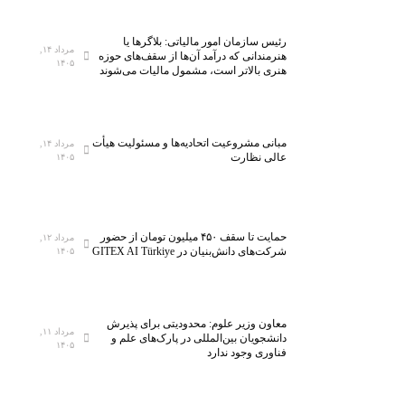
م
ت
ا
ج
رئیس سازمان امور مالیاتی: بلاگر‌ها یا
مرداد ۱۴,
ی
ه
هنرمندانی که درآمد آن‌ها از سقف‌های حوزه
۱۴۰۵
هنری بالاتر است، مشمول مالیات می‌شوند
ش
ی
گ
ز
ا
۵
ه
ه
مبانی مشروعیت اتحادیه‌ها و مسئولیت هیأت
مرداد ۱۴,
م
ز
عالی نظارت
۱۴۰۵
ل
ا
ی
ر
ن
ک
خ
ل
حمایت تا سقف ۴۵۰ میلیون تومان از حضور
مرداد ۱۲,
شرکت‌های دانش‌بنیان در GITEX AI Türkiye
۱۴۰۵
س
ا
ت
س
ی‌
ب
س
ه
معاون وزیر علوم: محدودیتی برای پذیرش
ا
ف
مرداد ۱۱,
دانشجویان بین‌المللی در پارک‌های علم و
۱۴۰۵
ن
ن
فناوری وجود ندارد
ا
ا
ن
و