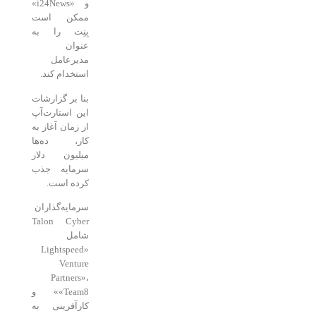
و «i24News»
ممکن است
بِنِت را به
عنوان
مدیرعامل
استخدام کند.
بنا بر گزارشات
این استارت‌آپ
از زمان آغاز به
کار، ده‌ها
میلیون دلار
سرمایه جذب
کرده است.
سرمایه‌گذاران
Talon Cyber
شامل
«Lightspeed
Venture
Partners»،
«Team8» و
کارآفرینی به