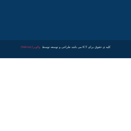
کلیه ی حقوق برای ICT می باشد طراحی و توسعه توسط
والویرا (Walvira)