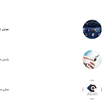
هواوی از MPVهای لوکس و لپ‌تاپ ۷۹۸ گرمی در رویداد ۵ اوت ر
رئیس ساز
مبانی م