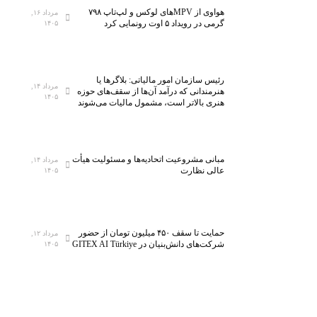
ه
ه
هواوی از MPVهای لوکس و لپ‌تاپ ۷۹۸
مرداد ۱۶,
م
ز
گرمی در رویداد ۵ اوت رونمایی کرد
۱۴۰۵
ل
ا
ی
ر
ن
ک
رئیس سازمان امور مالیاتی: بلاگر‌ها یا
خ
ل
مرداد ۱۴,
هنرمندانی که درآمد آن‌ها از سقف‌های حوزه
۱۴۰۵
س
ا
هنری بالاتر است، مشمول مالیات می‌شوند
ت
س
ی‌
ب
س
ه
مبانی مشروعیت اتحادیه‌ها و مسئولیت هیأت
ا
ف
مرداد ۱۴,
عالی نظارت
۱۴۰۵
ن
ن
ا
ا
ن
و
م
ر
حمایت تا سقف ۴۵۰ میلیون تومان از حضور
مرداد ۱۲,
ی‌
ی‌
شرکت‌های دانش‌بنیان در GITEX AI Türkiye
۱۴۰۵
ش
ه
و
ا
د
ی
ن
و