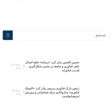
ب
ا
پ
س‌
ی
ه
ش
ا
ر
ی
ف
د
ت
ر
ه‌
س
ت
م
ر
ی‌
ی
آ
حسین افشین بیان کرد: «رسانه» حلقه اتصال
ن
ی
مرداد ۱۷,
علم، فناوری و جامعه در مسیر شکل‌گیری
۱۴۰۵
آ
د
قدرت فناورانه
ز
؛
م
ت
ا
ج
رئیس پارک فناوری پردیس بیان کرد: «المپیک
مرداد ۱۷,
ی
ه
فناوری» سازوکاری برای شناسایی و پرورش
۱۴۰۵
استعدادهاست
ش
ی
گ
ز
ا
۵