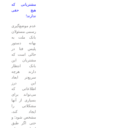
مشتریانی که
هیچ حقی
ندارند!
عدم موضع‌گیری
رسمی مسئولان
بانک ملت به
بهانه دستور
پلیس فتا در
حالی است که
مشتریان این
بانک انتظار
دارند هرچه
سریع‌تر ابعاد
این درز
اطلاعاتی که
می‌تواند برای
بسیاری از آنها
مشکلاتی را
ایجاد کند،
مشخص شود؛ و
حتی اگر طبق