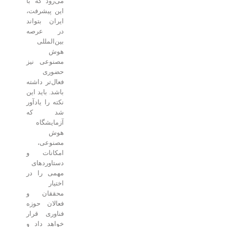
می‌رود که با
این پیشرفت،
ایران بتواند
در عرصه
بین‌المللی
هوش
مصنوعی نیز
حضوری
فعال‌تر داشته
باشد. باید این
نکته را یادآور
شد که
آزمایشگاه
هوش
مصنوعی،
امکانات و
دستاوردهای
مهمی را در
اختیار
محققان و
فعالان حوزه
فناوری قرار
خواهد داد و