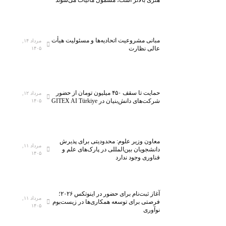
هنری بالاتر است، مشمول مالیات می‌شوند
ش
ی
گ
ز
ا
۵
ه
ه
مبانی مشروعیت اتحادیه‌ها و مسئولیت هیأت
مرداد ۱۴,
م
ز
عالی نظارت
۱۴۰۵
ل
ا
ی
ر
ن
ک
خ
ل
حمایت تا سقف ۴۵۰ میلیون تومان از حضور
مرداد ۱۲,
شرکت‌های دانش‌بنیان در GITEX AI Türkiye
۱۴۰۵
س
ا
ت
س
ی‌
ب
س
ه
معاون وزیر علوم: محدودیتی برای پذیرش
ا
ف
مرداد ۱۱,
دانشجویان بین‌المللی در پارک‌های علم و
۱۴۰۵
ن
ن
فناوری وجود ندارد
ا
ا
ن
و
م
ر
آغاز ثبت‌نام برای حضور در اینوتکس ۲۰۲۶؛
مرداد ۱۱,
ی‌
ی‌
فرصتی برای توسعه همکاری‌ها در زیست‌بوم
۱۴۰۵
نوآوری
ش
ه
و
ا