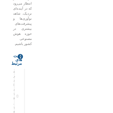
انتظار می‌رود
که در آینده‌ای
نزدیک، شاهد
نوآوری‌ها و
پیشرفت‌های
بیشتری در
حوزه هوش
مصنوعی
کشور باشیم.
پست
های
ا
ه
مرتبط
ی
و
م
م
ر
ش
ر
ر
ا
م
د
د
ن
ص
ا
ا
ا
ن
د
د
م
و
۱
۱
۴
۴
س
ع
,
,
ا
ی
۱
۱
ل
ب
۴
۴