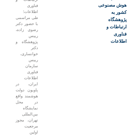
ش مصنوعی
فناوری
اطلاعات؛
ور به
طی مراسمی
وهشگاه
با حضور دکتر
باطات و
رضوی زاده،
اوری
رییس
لاعات
پژوهشگاه و
دکتر
خوانساری،
رییس
سازمان
فناوری
اطلاعات
ایران، در
پاویون دولت
هوشمند واقع
در محل
نمایشگاه
بین‌المللی
تهران، مجوز
مرجعیت
اولین