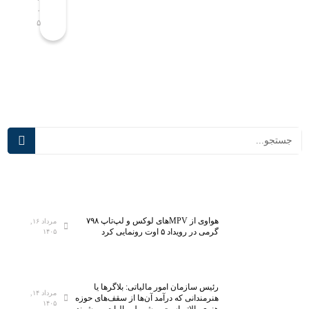
ص
ه
۰
۰
۵
۵
ا
ک
ح
ل
ب
ا
پ
س‌
ی
ه
ش
ا
ر
ی
ف
د
ت
ر
ه‌
س
ت
م
ر
ی‌
ی
آ
ن
ی
هواوی از MPVهای لوکس و لپ‌تاپ ۷۹۸
مرداد ۱۶,
گرمی در رویداد ۵ اوت رونمایی کرد
۱۴۰۵
آ
د
ز
؛
م
ت
ا
ج
رئیس سازمان امور مالیاتی: بلاگر‌ها یا
مرداد ۱۴,
ی
ه
هنرمندانی که درآمد آن‌ها از سقف‌های حوزه
۱۴۰۵