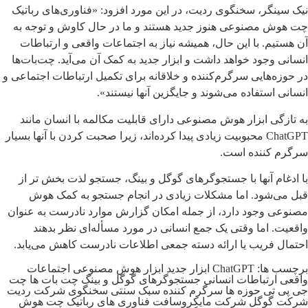
نیک سینگر، سخنگوی ردیت، در این مورد افزود: «فناوری‌های رباتیک
چت هوش مصنوعی هنوز جدید هستند و ما در حال کاوش و توجه به
آن هستیم. با این حال، همیشه نیاز به اجتماعات واقعی و ارتباطات
انسانی وجود خواهد داشت و ابزار جدید به کمک آن می‌آید. چت‌بات‌ها
در حوزه‌هایی سرگرم‌کننده و خلاقانه برای تکمیل ارتباطات اجتماعی و
انسانی استفاده می‌شوند و جایگزین آنها نیستند».
به تازگی ابزار هوش مصنوعی دارای قابلیت مکالمه با انسان مانند
ChatGPT محبوبیت زیادی پیدا کرده‌اند، زیرا صحبت کردن با آنها بسیار
سرگرم کننده است.
با ادغام آنها با جستجوگرهای گوگل و بینگ، جستجو لذت بخش تر از
قبل می‌شود. اما مشکلات زیادی در انجام جستجو به کمک هوش
مصنوعی وجود دارد، از جمله امکان گزارش موارد نادرست به عنوان
واقعیت. اما وقتی یک جمع انسانی در مورد مسأله‌ای نظر بدهند
احتمال فریب یا ارائه دسته جمعی اطلاعات نادرست کاهش می‌یابد.
برچسب ها:
ChatGPT
ابزار جدید
ابزار هوش مصنوعی
اجتماعات
واقعی
ارتباطات انسانی
جستجوگرهای گوگل و بینگ
چت بات ها
چت
جی پی تی
حوزه ها سرگرم کننده
سبک سنتی
سخنگوی شرکت ردیت
شرکت گوگل
شرکت مایکروسافت
فناوری های رباتیک چت هوش