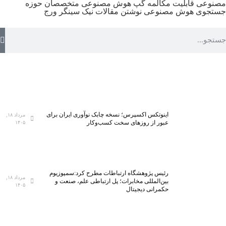
مصنوعی
قابلیت مکالمه
گپ هوش مصنوعی
متخصصان حوزه
جستجوی هوش مصنوعی
نوشتن مقالات
نیک سینگر
ورج
اینوتکس اکسپرس؛ نسخه چابک نوآوری ایران برای
مرداد ۱۸,
عبور از روزهای سخت کسب‌وکار
۱۴۰۵
رئیس پژوهشگاه ارتباطات مطرح کرد:سمپوزیوم
مرداد ۱۸,
بین‌المللی مخابرات؛ پل ارتباطی علم، صنعت و
۱۴۰۵
حکمرانی دیجیتال