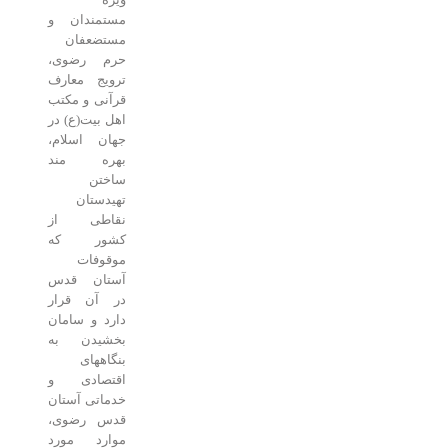
مستمندان و
مستضعفان
حرم رضوی،
ترویج معارف
قرآنی و مکتب
اهل بیت(ع) در
جهان اسلام،
بهره‌ مند
ساختن
تهیدستان
نقاطی از
کشور که
موقوفات
آستان قدس
در آن قرار
دارد و سامان
بخشیدن به
بنگاههای
اقتصادی و
خدماتی آستان
قدس رضوی،
موارد مورد