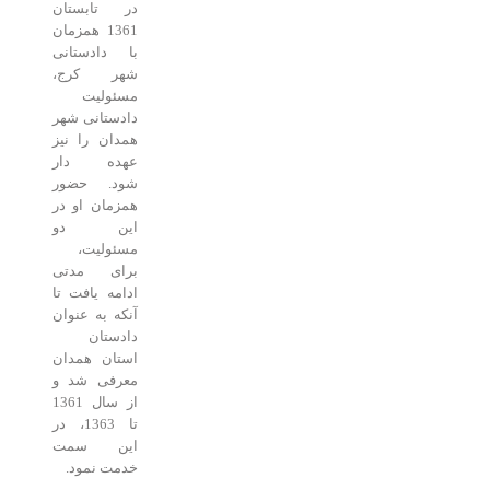
در تابستان
1361 همزمان
با دادستانی
شهر کرج،
مسئولیت
دادستانی شهر
همدان را نیز
عهده دار
شود. حضور
همزمان او در
این دو
مسئولیت،
برای مدتی
ادامه یافت تا
آنکه به عنوان
دادستان
استان همدان
معرفی شد و
از سال 1361
تا 1363، در
این سمت
خدمت نمود.