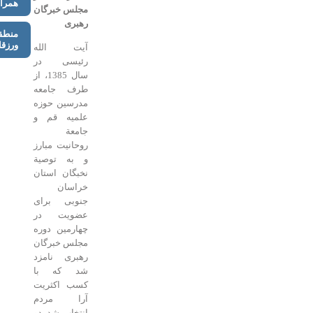
همراه
مجلس خبرگان
رهبری
منطقه
ورزقان
آیت الله
رئیسی در
سال 1385، از
طرف جامعه
مدرسین حوزه
علمیه قم و
جامعة
روحانیت مبارز
و به توصیة
نخبگان استان
خراسان
جنوبی برای
عضویت در
چهارمین دوره
مجلس خبرگان
رهبری نامزد
شد که با
کسب اکثریت
آرا مردم
انتخاب شد. دو