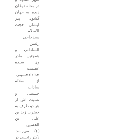
در محله نوغان
دیده به جهان
گشود. پدر
ایشان حجت
الاسلام
سیدحاجی
رئیس
الساداتی و
همچنین مادر
وی سیده
عصمت
خدادادحسینی
از سلاله
سادات
حسینی و
نسبت اش از
هر دو طرف به
حضرت زید بن
علی بن
الحسین
(ع) می‌رسد.
دکتر رئیسی در