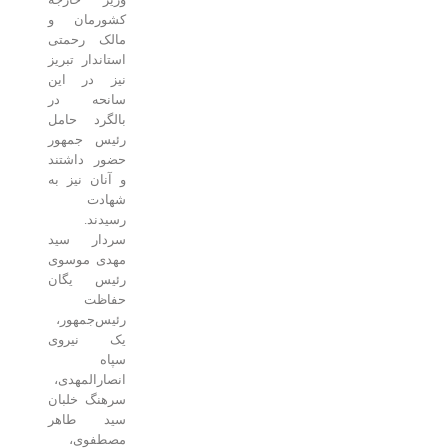
کشورمان و
مالک رحمتی
استاندار تبریز
نیز در این
سانحه در
بالگرد حامل
رئیس جمهور
حضور داشتند
و آنان نیز به
شهادت
رسیدند.
سردار سید
مهدی موسوی
رئیس یگان
حفاظت
رئیس‌جمهور،
یک نیروی
سپاه
انصارالمهدی،
سرهنگ خلبان
سید طاهر
مصطفوی،