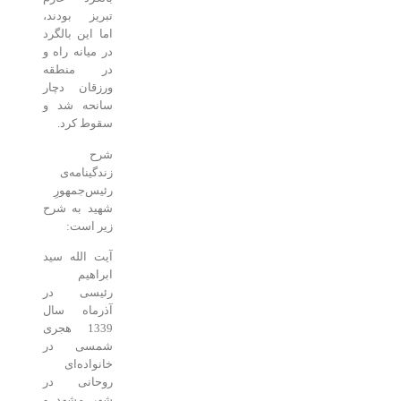
تبریز بودند،
اما این بالگرد
در میانه راه و
در منطقه
ورزقان دچار
سانحه شد و
سقوط کرد.
شرح
زندگینامه‌ی
رئیس‌جمهورِ
شهید به شرح
زیر است:
آیت الله سید
ابراهیم
رئیسی در
آذرماه سال
1339 هجری
شمسی در
خانواده‌‌ای
روحانی در
شهر مشهد و