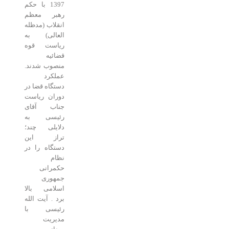
1397 با حکم
رهبر معظم
انقلاب (مدظله
العالی) به
ریاست قوه
قضائیه
منصوب شدند.
عملکرد
دستگاه قضا در
دوران ریاست
جناب آقای
رئیسی به
دلایلی چند؛
تراز این
دستگاه را در
نظام
حکمرانی
جمهوری
اسلامی بالا
برد . آیت الله
رئیسی با
مدیریت