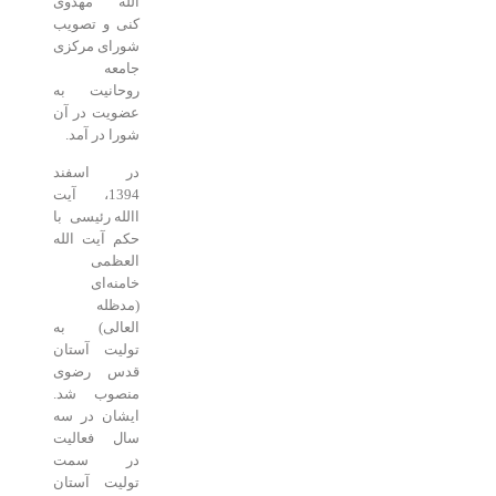
الله مهدوی
کنی و تصویب
شورای مرکزی
جامعه
روحانیت به
عضویت در آن
شورا در آمد.
در اسفند
1394، آیت
االله رئیسی با
حکم آیت الله
العظمی
خامنه‌ای
(مدظله
العالی) به
تولیت آستان
قدس رضوی
منصوب شد.
ایشان در سه
سال فعالیت
در سمت
تولیت آستان