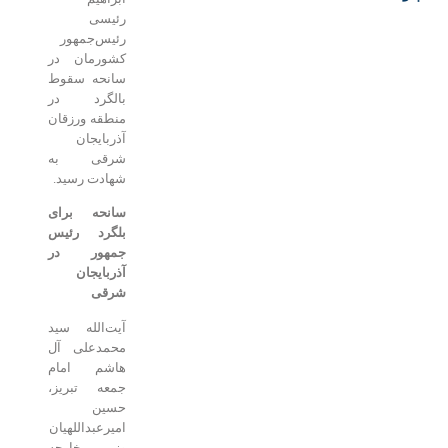
رئیسی
رئیس‌جمهور
کشورمان در
سانحه سقوط
بالگرد در
منطقه ورزقان
آذربایجان
شرقی به
شهادت رسید.
سانحه برای
بلگرد رئیس
جمهور در
آذربایجان
شرقی
آیت‌الله سید
محمدعلی آل
هاشم امام
جمعه تبریز،
حسین
امیرعبداللهیان
وزیر خارجه