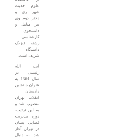
علوم حدیث
شهر ری و
دختر دوم وی
نیز متاهل و
دانشجوی
کارشناسی
رشته فیزیک
دانشگاه
شریف است.
آیت الله
رئیسی در
سال 1364 به
عنوان جانشین
دادستان
انقلاب تهران
منصوب شد و
به این ترتیب،
دوره مدیریت
قضایی ایشان
در تهران آغاز
شد. به دنبال