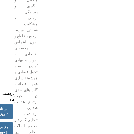
میدانی و
پیگیری و
رسیدگی
نزدیک به
مشکلات
قضائی مردم،
برخورد قاطع و
بدون اغماض
با مفسدان
اقتصادی ،
تدوین و نهایی
کردن سند
تحول قضایی و
هوشمند سازی
قوه قضائیه،
گام های جدی
برچسب
در جهت
ها:
ارتقای عدالت
قضایی
استاندار
تبریز
برداشت
تاجایی که رهبر
معظم انقلاب
رئیس
جمهور
انجام این