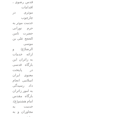
قدس رضوی ،
اقدامات
موثری در
چارچوب
خدمت موثر به
حرم نورانی
حضرت ثامن
الحجج علی بن
موسی
الرضا(ع) و
ارائه خدمات
به زائران این
بارگاه قدسی
در پایتخت
معنوی ایران
اسلامی انجام
داد. رسیدگی
به امور زائران
بارگاه مقدس
امام هشتم(ع)،
خدمت به
مجاوران و به
ویژه