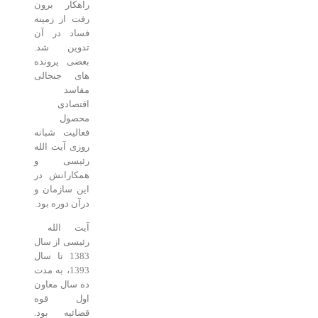
راهکار برون
رفت از زمینه
فساد در آن
تدوین شد.
بعضی پرونده
های جنجالی
مفاسد
اقتصادی
محصول
فعالیت شبانه
روزی آیت الله
رئیسی و
همکارانش در
این سازمان و
درآن دوره بود.
آیت الله
رئیسی از سال
1383 تا سال
1393، به مدت
ده سال معاون
اول قوه
قضائیه بود.