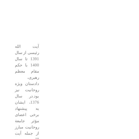
آیت الله
رئیسی از سال
1391 تا سال
1400 با حکم
مقام معظم
رهبری،
دادستان ویژه
روحانیت نیز
بود.در سال
1376، ایشان
به پیشنهاد
برخی اعضای
مؤثر جامعة
روحانیت مبارز
از جمله آیت‌