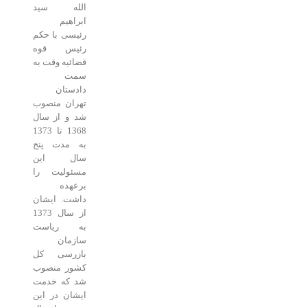
الله سید
ابراهیم
رئیسی با حکم
رئیس قوه
قضائیه وقت به
سمت
دادستان
تهران منصوب
شد و از سال
1368 تا 1373
به مدت پنج
سال این
مسئولیت را
برعهده
داشت. ایشان
از سال 1373
به ریاست
سازمان
بازرسی کل
کشور منصوب
شد که خدمت
ایشان در این