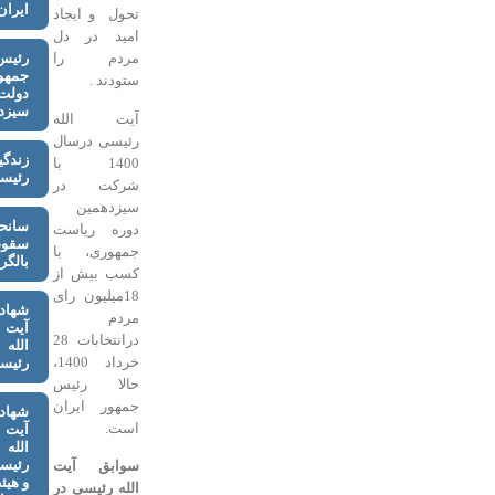
ایران
تحول و ایجاد
امید در دل
رئیس
مردم را
جمهور
ستودند .
دولت
سیزدهم
آیت الله
رئیسی درسال
زندگینامه
1400 با
رئیسی
شرکت در
سیزدهمین
سانحه
دوره ریاست
سقوط
جمهوری، با
بالگرد
کسب بیش از
18میلیون رای
شهادت
مردم
آیت
درانتخابات 28
الله
خرداد 1400،
رئیسی
حالا رئیس
جمهور ایران
شهادت
است.
آیت
الله
رئیسی
سوابق آیت
و هیئت
الله رئیسی در