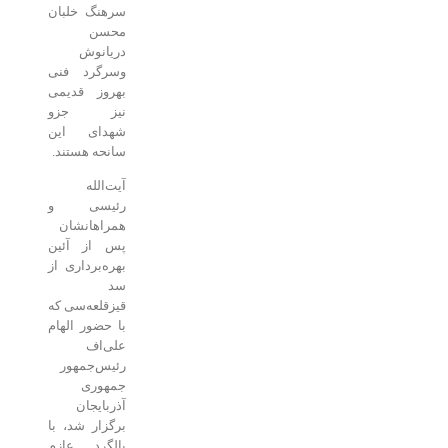
سرهنگ خلبان
محسن
دریانوش
وسرگرد فنی
بهروز قدیمی
نیز جزو
شهدای این
سانحه هستند.
آیت‌الله
رئیسی و
همراهانشان
پس از آئین
بهره‌برداری از
سد
قیزقلعه‌سی که
با حضور الهام
علی‌اف
رئیس‌جمهور
جمهوری
آذربایجان
برگزار شد، با
بالگرد عازم