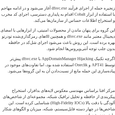
زنجیره حمله از اجرای فرآیند dfsvc.exe آغاز می‌شود و در ادامه مهاجم
با استفاده از ابزار Cobalt اقدام به پایداری دسترسی، اجرای کد مخرب
و استخراج اطلاعات حساس از سازمان‌ها می‌کند.
این گروه برای پنهان ماندن از محصولات امنیتی، از ابزارهایی با امضای
دیجیتال معتبر مانند dfsvc.exe و همچنین dllهای رمزگذاری‌شده تودرتو
بهره برده است. این روش باعث می‌شود اجرای شل‌کد در حافظه
بدون جلب توجه آنتی‌ویروس‌ها انجام شود.
اگرچه تکنیک AppDomainManager Hijacking با dfsvc.exe پیش‌تر
توسط APT41 و Oneclik استفاده شده بود، اما تفاوت‌های موجود در
پیاده‌سازی این حمله مانع از نسبت‌دادن آن به این گروه‌ها می‌شود.
مرکز افتا براساس مهندسی معکوس لایه‌های بدافزار، استخراج
پیکربندی از حافظه و تحلیل ترافیک شبکه، مجموعه‌ای از شاخص‌های
آلودگی با دقت بالا (High-Fidelity IOCs) شناسایی کرده است. این
شاخص‌ها در چهار دسته فایل‌سیستم، شبکه، میزبان و الگوهای شکار