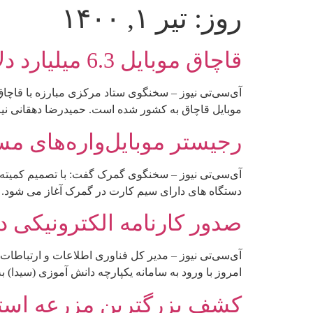
روز:
تیر ۱, ۱۴۰۰
قاچاق موبایل 6.3 میلیارد دلار کاهش یافت
موبایل قاچاق به کشور شده است. حمیدرضا دهقانی نی
رجیستر موبایل‌واره‌های م
آی‌سی‌تی نیوز – سخنگوی گمرک گفت: با تصمیم کمیته 
دستگاه های دارای سیم کارت در گمرک آغاز می شود.
صدور کارنامه الکترونیکی د
آی‌سی‌تی نیوز – مدیر کل فناوری اطلاعات و ارتباط
امروز با ورود به سامانه یکپارچه دانش آموزی (سیدا) به نشانی sida.medu.ir کارنامه دانش آموزان را به صورت انفرادی و یا گروهی صادر کنند. آقای محمود
کشف بزرگترین مزرعه استخر