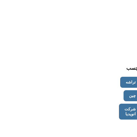
چسب
تراشه
چین
شرکت
انویدیا