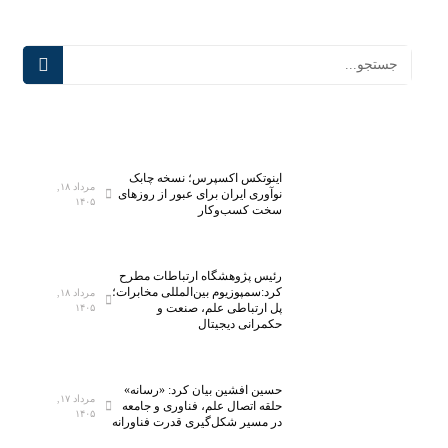
اینوتکس اکسپرس؛ نسخه چابک
مرداد ۱۸,
نوآوری ایران برای عبور از روزهای
۱۴۰۵
سخت کسب‌وکار
رئیس پژوهشگاه ارتباطات مطرح
کرد:سمپوزیوم بین‌المللی مخابرات؛
مرداد ۱۸,
پل ارتباطی علم، صنعت و
۱۴۰۵
حکمرانی دیجیتال
حسین افشین بیان کرد: «رسانه»
مرداد ۱۷,
حلقه اتصال علم، فناوری و جامعه
۱۴۰۵
در مسیر شکل‌گیری قدرت فناورانه