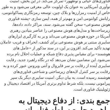
فناوری‌های حیاتی و نوظهور» تمرکز می‌کند. در این بخش، امنیت
نوآوری آمریکایی به عنوان یک اولویت عالی معرفی می‌شود و به طور
خاص از امنیت رمزارزها و بلاک چین، توسعه رمزنگاری پساکوانتومی،
رایانش کوانتومی امن و مهم‌تر از همه، ایمن سازی «پشته فناوری
هوش مصنوعی» سخن گفته می‌شود. سند، مراکز داده، داده‌ها،
زیرساخت‌ها و مدل‌های هوش مصنوعی را عناصر بنیادین رهبری
آمریکا در حوزه هوش مصنوعی می‌داند و بر به کارگیری ابزارهای
سایبری مبتنی بر هوش مصنوعی برای کشف، انحراف و فریب عاملان
تهدید تأکید می‌کند. افزون بر این، در سند مذکور از «عامل های
هوشمند» برای مقیاس پذیری دفاع شبکه و عملیات اخلال نام برده
می‌شود. این مضامین نشان می‌دهد که در نگاه راهبرد جدید، رقابت
سایبری آینده از رقابت بر سر فایروال و آنتی ویروس عبور کرده و به
رقابت بر سر کنترل لایه‌های زیرساختی و شناختی فناوری‌های
هوشمند رسیده است. به بیان دیگر، امنیت سایبری دیگر یک سپر
پیرامونی نیست، بلکه شرط تداوم برتری آمریکا در اقتصاد دیجیتال و
ژئوپلیتیک فناوری است.
جمع بندی: از دفاع دیجیتال به
راهبرد جامع سلطه فناورانه